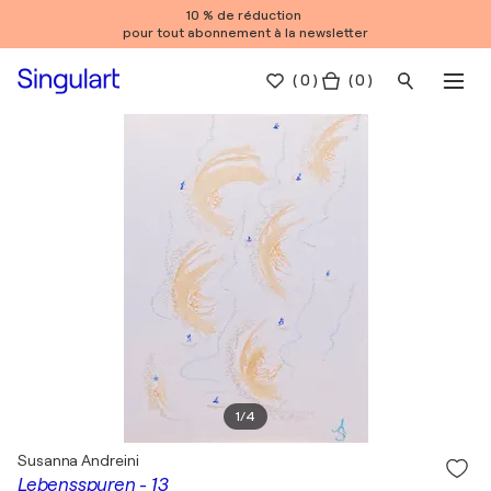
10 % de réduction
pour tout abonnement à la newsletter
(
0
)
( 0 )
1
/
4
Susanna Andreini
Lebensspuren - 13