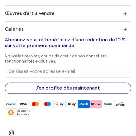
Protection acheteur
Emplois
+33 1 76 44 06 42
Henri Matisse
Découvrez une sélection d'art original
Œuvres d'art à vendre
Marc Chagall
Pablo Picasso
Tableaux à vendre
Salvador Dalí
Galeries
Tableaux abstraits à vendre
Banksy
Peintures à l'huile
Mr. Brainwash
Galeries d'art en France
Abonnez-vous et bénéficiez d’une réduction de 10 %
Peintures de paysage
Shepard Fairey
Galeries d'art en Belgique
sur votre première commande
Estampes
Sculptures
Nouvelles œuvres, coups de cœur de nos conseillers,
Peintures acryliques
fonctionnalités exclusives.
Saisissez
votre
adresse
e-
mail
J'en profite dès maintenant
Virement
bancaire