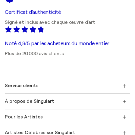
Certificat d'authenticité
Signé et inclus avec chaque œuvre d'art
Noté 4,9/5 par les acheteurs du monde entier
Plus de 20 000 avis clients
Service clients
Nous contacter
À propos de Singulart
Expédition
Politique de retour
A propos de nous
Témoignages de clients
Pour les Artistes
FAQ
Offrir une carte cadeau
Sociétés affiliées
Rejoignez notre programme commercial
Rejoindre Singulart en tant qu'artiste
Nos artistes
Mon compte
Artistes Célèbres sur Singulart
Se connecter en tant qu'Artiste
Magazine Singulart