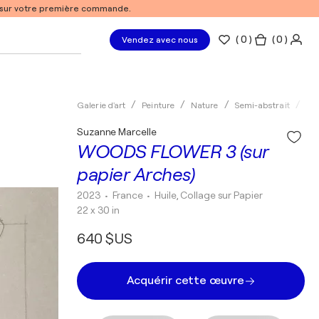
% sur votre première commande.
(
0
)
( 0 )
Vendez avec nous
Galerie d'art
Peinture
Nature
Semi-abstrait
Hui
Suzanne Marcelle
WOODS FLOWER 3 (sur
papier Arches)
2023
• France
•
Huile, Collage sur Papier
22 x 30 in
640 $US
Acquérir cette œuvre