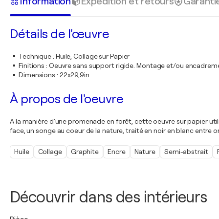
Information
Expédition et retours
Garanti
Détails de l'œuvre
Technique
:
Huile, Collage sur Papier
Finitions
:
Oeuvre sans support rigide. Montage et/ou encadrem
Dimensions
:
22x29,9in
À propos de l'oeuvre
A la manière d'une promenade en forêt, cette oeuvre sur papier utili
face, un songe au coeur de la nature, traité en noir en blanc entre o
Huile
Collage
Graphite
Encre
Nature
Semi-abstrait
Découvrir dans des intérieurs