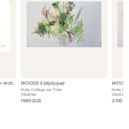
WOODS DEER 2 (dessin sur papier Arches)
WOODS 3 (diptyque)
WOODS 1
Huile, Collage sur Toile
Huile, Col
39x64in
39x64in
1 960 $US
3 310 $