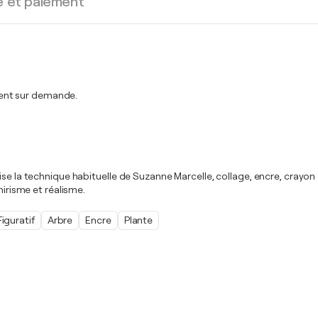
e et paiement
ent sur demande.
se la technique habituelle de Suzanne Marcelle, collage, encre, crayon e
nirisme et réalisme.
Figuratif
Arbre
Encre
Plante