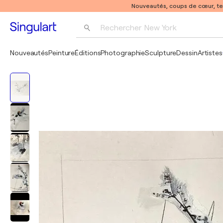
Nouveautés, coups de cœur, t
Rechercher 
New York
Photographie
Nouveautés
Peinture
Éditions
Photographie
Sculpture
Dessin
Artistes
Pop Art
Pablo Picasso