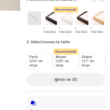
Recommandé
+
+
+
+
+
1 100 $US
1 100 $US
1 100 $US
1 100 $US
1 
2. Sélectionnez la taille
Recommandé
Petit
Moyen
Grand
0,59" de
0,98" de
1,37" de
large
large
large
Voir en 3D