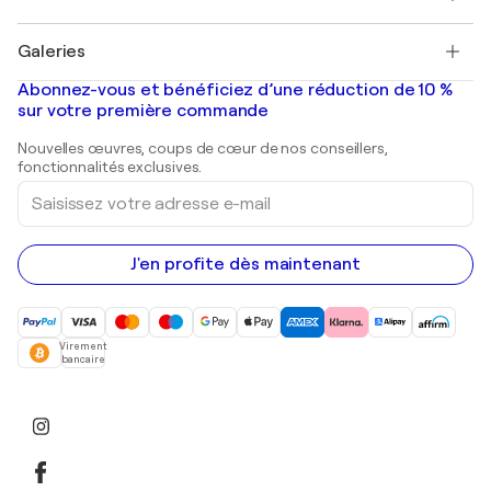
Pablo Picasso
Tableaux à vendre
Salvador Dalí
Galeries
Tableaux abstraits à vendre
Banksy
Peintures à l'huile
Mr. Brainwash
Galeries d'art en France
Abonnez-vous et bénéficiez d’une réduction de 10 %
Peintures de paysage
Shepard Fairey
Galeries d'art en Belgique
sur votre première commande
Estampes
Sculptures
Nouvelles œuvres, coups de cœur de nos conseillers,
Peintures acryliques
fonctionnalités exclusives.
Saisissez
votre
adresse
e-
mail
J'en profite dès maintenant
Virement
bancaire