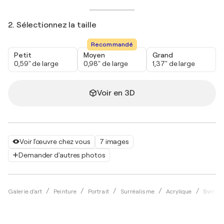
2. Sélectionnez la taille
Recommandé
Petit
Moyen
Grand
0,59" de large
0,98" de large
1,37" de large
Voir en 3D
Voir l'œuvre chez vous
7 images
Demander d'autres photos
Galerie d'art
Peinture
Portrait
Surréalisme
Acrylique
Svetla