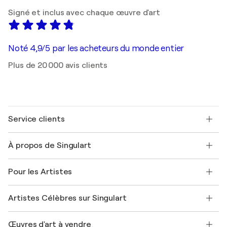
Signé et inclus avec chaque œuvre d'art
Noté 4,9/5 par les acheteurs du monde entier
Plus de 20 000 avis clients
Service clients
Nous contacter
À propos de Singulart
Expédition
Politique de retour
A propos de nous
Témoignages de clients
Pour les Artistes
FAQ
Offrir une carte cadeau
Sociétés affiliées
Rejoignez notre programme commercial
Rejoindre Singulart en tant qu'artiste
Nos artistes
Mon compte
Artistes Célèbres sur Singulart
Se connecter en tant qu'Artiste
Magazine Singulart
Protection acheteur
Emplois
+33 1 76 44 06 42
Henri Matisse
Découvrez une sélection d'art original
Œuvres d'art à vendre
Marc Chagall