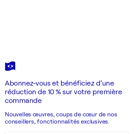
SYLVIE
GÉRARD
Vous avez adoré cette oeuvre mais elle est vendue ?
Un samedi ordinaire
Abonnez-vous et bénéficiez d’une
Je passe commande
réduction de 10 % sur votre première
commande
Nouvelles œuvres, coups de cœur de nos
conseillers, fonctionnalités exclusives.