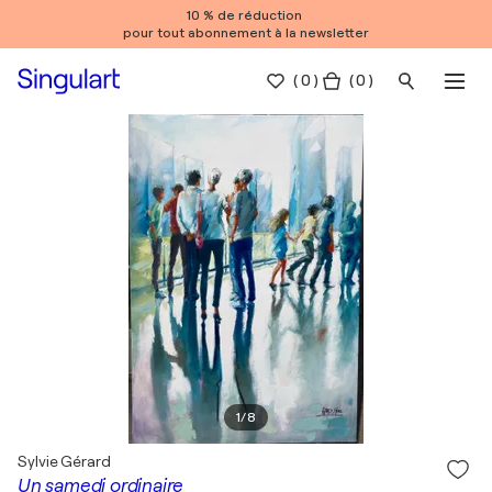
10 % de réduction
pour tout abonnement à la newsletter
(
0
)
( 0 )
1
/
8
Sylvie Gérard
Un samedi ordinaire