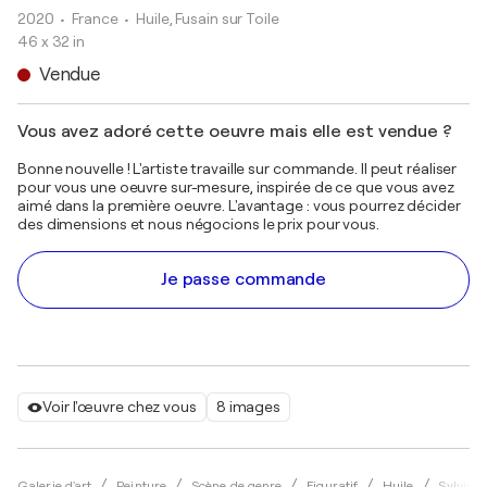
2020
• France
•
Huile, Fusain sur Toile
46 x 32 in
Vendue
Vous avez adoré cette oeuvre mais elle est vendue ?
Bonne nouvelle ! L'artiste travaille sur commande. Il peut réaliser
pour vous une oeuvre sur-mesure, inspirée de ce que vous avez
aimé dans la première oeuvre. L'avantage : vous pourrez décider
des dimensions et nous négocions le prix pour vous.
Je passe commande
Voir l'œuvre chez vous
8 images
Galerie d'art
Peinture
Scène de genre
Figuratif
Huile
Sylvie 