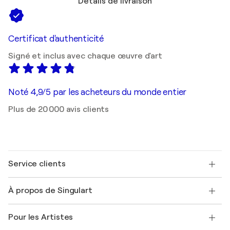
Détails de livraison
Certificat d'authenticité
Signé et inclus avec chaque œuvre d'art
Noté 4,9/5 par les acheteurs du monde entier
Plus de 20 000 avis clients
Service clients
Nous contacter
À propos de Singulart
Expédition
Politique de retour
A propos de nous
Témoignages de clients
Pour les Artistes
FAQ
Offrir une carte cadeau
Sociétés affiliées