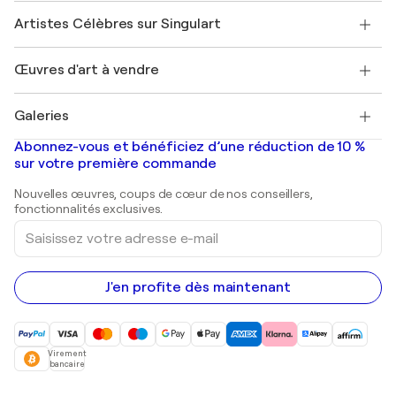
Rejoignez notre programme commercial
Rejoindre Singulart en tant qu'artiste
Nos artistes
Mon compte
Artistes Célèbres sur Singulart
Se connecter en tant qu'Artiste
Magazine Singulart
Protection acheteur
Emplois
+33 1 76 44 06 42
Henri Matisse
Découvrez une sélection d'art original
Œuvres d'art à vendre
Marc Chagall
Pablo Picasso
Tableaux à vendre
Salvador Dalí
Galeries
Tableaux abstraits à vendre
Banksy
Peintures à l'huile
Mr. Brainwash
Galeries d'art en France
Abonnez-vous et bénéficiez d’une réduction de 10 %
Peintures de paysage
Shepard Fairey
Galeries d'art en Belgique
sur votre première commande
Estampes
Sculptures
Nouvelles œuvres, coups de cœur de nos conseillers,
Peintures acryliques
fonctionnalités exclusives.
Saisissez
votre
adresse
e-
mail
J'en profite dès maintenant
Virement
bancaire