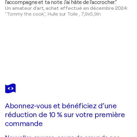
l'accompagne et ta note. J'ai hâte de l'accrocher."
Un amateur d'art, achat effectué en décembre 2024:
"Tommy the cook",
Huile sur Toile
,
7,9x5,9in
TA
BYRNE
Vous avez adoré cette oeuvre mais elle est vendue ?
Egg flowers in blue vase
Abonnez-vous et bénéficiez d’une
Je passe commande
réduction de 10 % sur votre première
commande