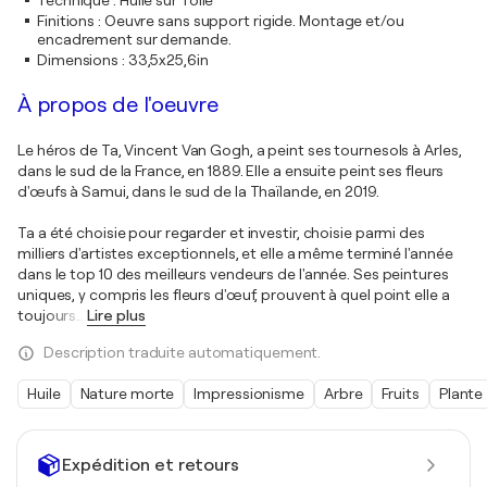
Technique
:
Huile sur Toile
Finitions
:
Oeuvre sans support rigide. Montage et/ou
encadrement sur demande.
Dimensions
:
33,5x25,6in
À propos de l'oeuvre
Le héros de Ta, Vincent Van Gogh, a peint ses tournesols à Arles,
dans le sud de la France, en 1889. Elle a ensuite peint ses fleurs
d'œufs à Samui, dans le sud de la Thaïlande, en 2019.
Ta a été choisie pour regarder et investir, choisie parmi des
milliers d'artistes exceptionnels, et elle a même terminé l'année
dans le top 10 des meilleurs vendeurs de l'année. Ses peintures
uniques, y compris les fleurs d'œuf, prouvent à quel point elle a
toujours
…
Lire plus
Description traduite automatiquement.
Huile
Nature morte
Impressionisme
Arbre
Fruits
Plante
Expédition et retours