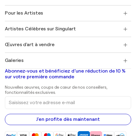
Politique de retour
A propos de nous
Témoignages de clients
Pour les Artistes
FAQ
Offrir une carte cadeau
Sociétés affiliées
Rejoignez notre programme commercial
Rejoindre Singulart en tant qu'artiste
Nos artistes
Mon compte
Artistes Célèbres sur Singulart
Se connecter en tant qu'Artiste
Magazine Singulart
Protection acheteur
Emplois
+33 1 76 44 06 42
Henri Matisse
Découvrez une sélection d'art original
Œuvres d'art à vendre
Marc Chagall
Pablo Picasso
Tableaux à vendre
Salvador Dalí
Galeries
Tableaux abstraits à vendre
Banksy
Peintures à l'huile
Mr. Brainwash
Galeries d'art en France
Abonnez-vous et bénéficiez d’une réduction de 10 %
Peintures de paysage
Shepard Fairey
Galeries d'art en Belgique
sur votre première commande
Estampes
Sculptures
Nouvelles œuvres, coups de cœur de nos conseillers,
Peintures acryliques
fonctionnalités exclusives.
Saisissez
votre
adresse
e-
mail
J'en profite dès maintenant