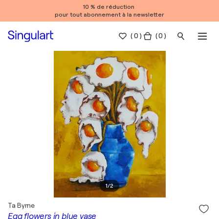
10 % de réduction
pour tout abonnement à la newsletter
(
0
)
( 0 )
1
/
2
Ta Byrne
Egg flowers in blue vase