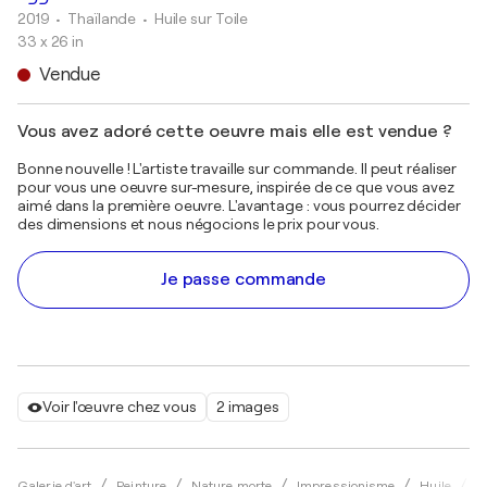
2019
• Thaïlande
•
Huile sur Toile
33 x 26 in
Vendue
Vous avez adoré cette oeuvre mais elle est vendue ?
Bonne nouvelle ! L'artiste travaille sur commande. Il peut réaliser
pour vous une oeuvre sur-mesure, inspirée de ce que vous avez
aimé dans la première oeuvre. L'avantage : vous pourrez décider
des dimensions et nous négocions le prix pour vous.
Je passe commande
Voir l'œuvre chez vous
2 images
Galerie d'art
Peinture
Nature morte
Impressionisme
Huile
T