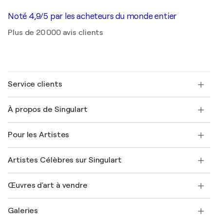
Noté 4,9/5 par les acheteurs du monde entier
Plus de 20 000 avis clients
Service clients
Nous contacter
À propos de Singulart
Expédition
Politique de retour
A propos de nous
Témoignages de clients
Pour les Artistes
FAQ
Offrir une carte cadeau
Sociétés affiliées
Rejoignez notre programme commercial
Rejoindre Singulart en tant qu'artiste
Nos artistes
Mon compte
Artistes Célèbres sur Singulart
Se connecter en tant qu'Artiste
Magazine Singulart
Protection acheteur
Emplois
+33 1 76 44 06 42
Henri Matisse
Découvrez une sélection d'art original
Œuvres d'art à vendre
Marc Chagall
Pablo Picasso
Tableaux à vendre
Salvador Dalí
Galeries
Tableaux abstraits à vendre
Banksy