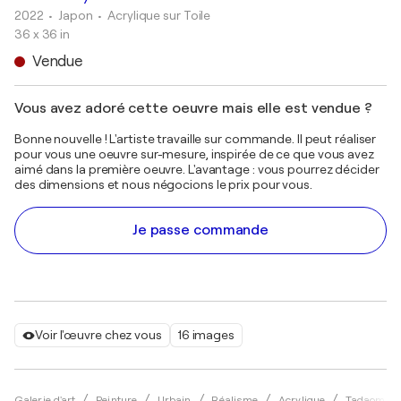
2022
• Japon
•
Acrylique sur Toile
36 x 36 in
Vendue
Vous avez adoré cette oeuvre mais elle est vendue ?
Bonne nouvelle ! L'artiste travaille sur commande. Il peut réaliser
pour vous une oeuvre sur-mesure, inspirée de ce que vous avez
aimé dans la première oeuvre. L'avantage : vous pourrez décider
des dimensions et nous négocions le prix pour vous.
Je passe commande
Voir l'œuvre chez vous
16 images
Galerie d'art
Peinture
Urbain
Réalisme
Acrylique
Tadaomi K