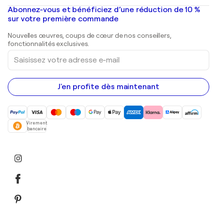
Peintures à l'huile
Mr. Brainwash
Galeries d'art en France
Abonnez-vous et bénéficiez d’une réduction de 10 %
Peintures de paysage
Shepard Fairey
Galeries d'art en Belgique
sur votre première commande
Estampes
Sculptures
Nouvelles œuvres, coups de cœur de nos conseillers,
Peintures acryliques
fonctionnalités exclusives.
Saisissez
votre
adresse
e-
mail
J'en profite dès maintenant
Virement
bancaire