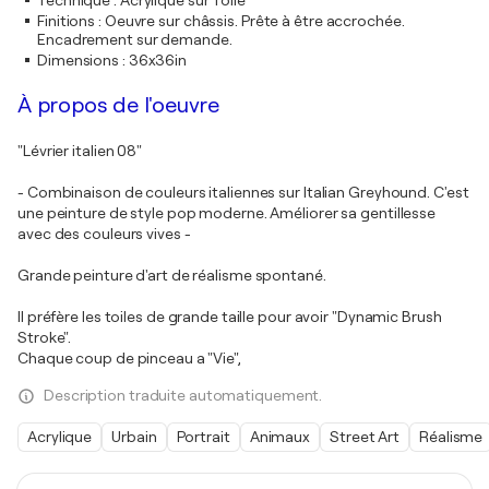
Technique
:
Acrylique sur Toile
Finitions
:
Oeuvre sur châssis. Prête à être accrochée.
Encadrement sur demande.
Dimensions
:
36x36in
À propos de l'oeuvre
"Lévrier italien 08"
- Combinaison de couleurs italiennes sur Italian Greyhound. C'est
une peinture de style pop moderne. Améliorer sa gentillesse
avec des couleurs vives -
Grande peinture d'art de réalisme spontané.
Il préfère les toiles de grande taille pour avoir "Dynamic Brush
Stroke".
Chaque coup de pinceau a "Vie",
Description traduite automatiquement.
Acrylique
Urbain
Portrait
Animaux
Street Art
Réalisme