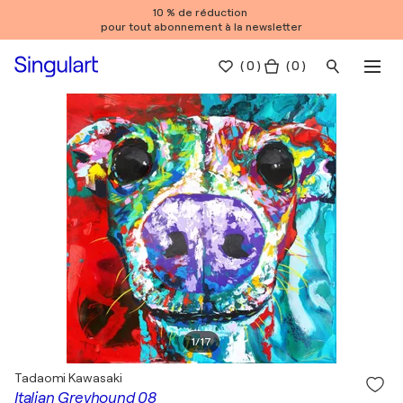
10 % de réduction
pour tout abonnement à la newsletter
(
0
)
( 0 )
1
/
17
Tadaomi Kawasaki
Italian Greyhound 08