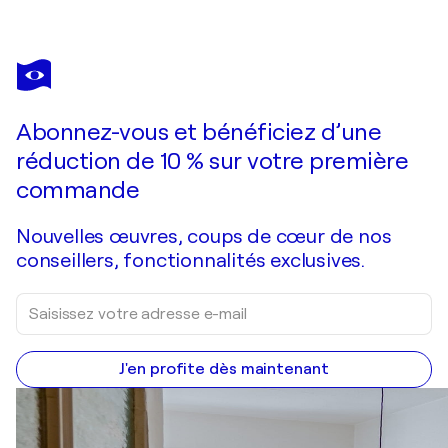
TADAOMI
KAWASAKI
Vous avez adoré cette oeuvre mais elle est vendue ?
Italian Greyhound 08
Abonnez-vous et bénéficiez d’une
Je passe commande
réduction de 10 % sur votre première
commande
Nouvelles œuvres, coups de cœur de nos
conseillers, fonctionnalités exclusives.
J'en profite dès maintenant