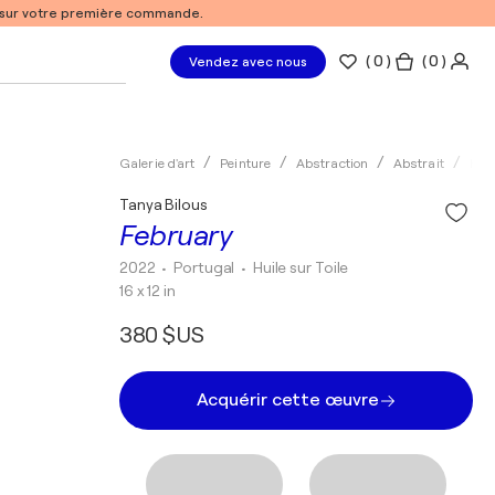
% sur votre première commande.
(
0
)
( 0 )
Vendez avec nous
Galerie d'art
Peinture
Abstraction
Abstrait
Huil
Tanya Bilous
February
2022
• Portugal
•
Huile sur Toile
16 x 12 in
380 $US
Acquérir cette œuvre