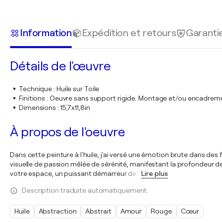
Information
Expédition et retours
Garanti
Détails de l'œuvre
Technique
:
Huile sur Toile
Finitions
:
Oeuvre sans support rigide. Montage et/ou encadrem
Dimensions
:
15,7x11,8in
À propos de l'oeuvre
Dans cette peinture à l'huile, j'ai versé une émotion brute dans des
visuelle de passion mêlée de sérénité, manifestant la profondeur de 
votre espace, un puissant démarreur de
…
Lire plus
Description traduite automatiquement.
Huile
Abstraction
Abstrait
Amour
Rouge
Cœur