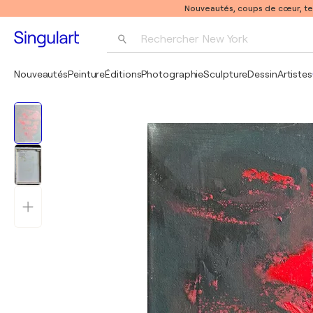
Nouveautés, coups de cœur, t
Rechercher 
New York
Photographie
Nouveautés
Peinture
Éditions
Photographie
Sculpture
Dessin
Artistes
Pop Art
Pablo Picasso