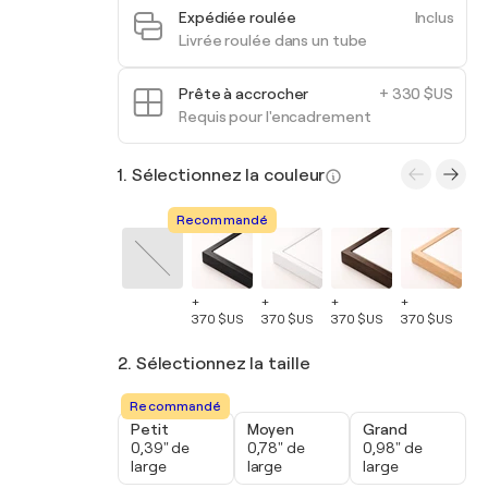
Expédiée roulée
Inclus
Livrée roulée dans un tube
Prête à accrocher
+ 330 $US
Requis pour l'encadrement
1. Sélectionnez la couleur
Recommandé
+
+
+
+
+
370 $US
370 $US
370 $US
370 $US
37
2. Sélectionnez la taille
Recommandé
Petit
Moyen
Grand
0,39" de
0,78" de
0,98" de
large
large
large