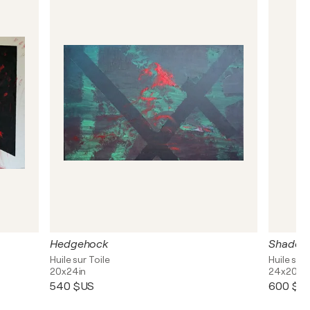
Hedgehock
Shadows
Huile sur Toile
Huile sur 
20x24in
24x20in
540 $US
600 $U