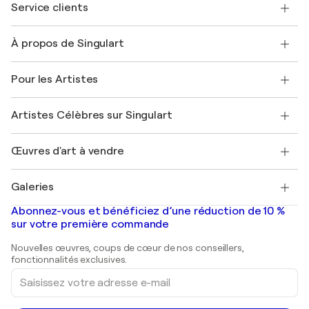
Service clients
Nous contacter
À propos de Singulart
Expédition
Politique de retour
A propos de nous
Témoignages de clients
Pour les Artistes
FAQ
Offrir une carte cadeau
Sociétés affiliées
Rejoignez notre programme commercial
Rejoindre Singulart en tant qu'artiste
Nos artistes
Mon compte
Artistes Célèbres sur Singulart
Se connecter en tant qu'Artiste
Magazine Singulart
Protection acheteur
Emplois
+33 1 76 44 06 42
Henri Matisse
Découvrez une sélection d'art original
Œuvres d'art à vendre
Marc Chagall
Pablo Picasso
Tableaux à vendre
Salvador Dalí
Galeries
Tableaux abstraits à vendre
Banksy
Peintures à l'huile
Mr. Brainwash
Galeries d'art en France
Abonnez-vous et bénéficiez d’une réduction de 10 %
Peintures de paysage
Shepard Fairey
Galeries d'art en Belgique
sur votre première commande
Estampes
Sculptures
Nouvelles œuvres, coups de cœur de nos conseillers,
Peintures acryliques
fonctionnalités exclusives.
Saisissez
votre
adresse
e-