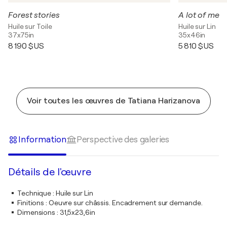
Forest stories
A lot of me
Huile sur Toile
Huile sur Lin
37x75in
35x46in
8 190 $US
5 810 $US
Voir toutes les œuvres de Tatiana Harizanova
Information
Perspective des galeries
Détails de l'œuvre
Technique
:
Huile sur Lin
Finitions
:
Oeuvre sur châssis. Encadrement sur demande.
Dimensions
:
31,5x23,6in