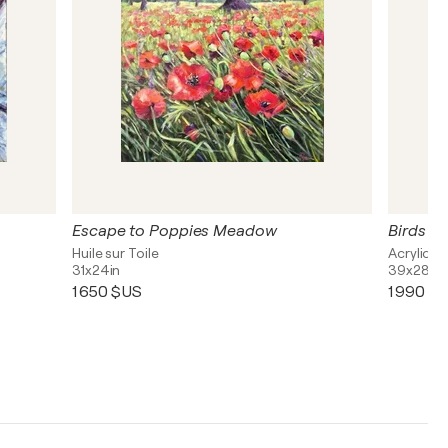
Escape to Poppies Meadow
Birds of
Huile sur Toile
Acrylique
31x24in
39x28in
1 650 $US
1 990 $