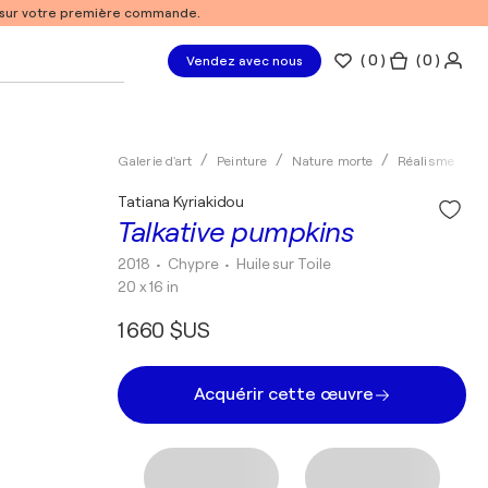
% sur votre première commande.
(
0
)
( 0 )
Vendez avec nous
Galerie d'art
Peinture
Nature morte
Réalisme
H
Tatiana Kyriakidou
Talkative pumpkins
2018
• Chypre
•
Huile sur Toile
20 x 16 in
1 660 $US
Acquérir cette œuvre