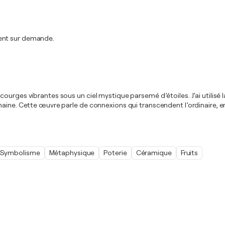
ment sur demande.
urges vibrantes sous un ciel mystique parsemé d’étoiles. J’ai utilisé la
maine. Cette œuvre parle de connexions qui transcendent l’ordinaire, 
Symbolisme
Métaphysique
Poterie
Céramique
Fruits