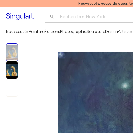
Nouveautés, coups de cœur, t
Rechercher 
New York
Photographie
Nouveautés
Peinture
Éditions
Photographie
Sculpture
Dessin
Artistes
Pop Art
Pablo Picasso