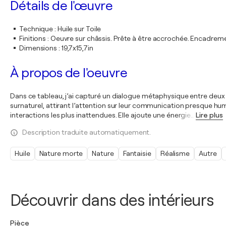
Détails de l'œuvre
Technique
:
Huile sur Toile
Finitions
:
Oeuvre sur châssis. Prête à être accrochée. Encadre
Dimensions
:
19,7x15,7in
À propos de l'oeuvre
Dans ce tableau, j’ai capturé un dialogue métaphysique entre deux co
surnaturel, attirant l’attention sur leur communication presque hu
interactions les plus inattendues. Elle ajoute une énergie
…
Lire plus
Description traduite automatiquement.
Huile
Nature morte
Nature
Fantaisie
Réalisme
Autre
Découvrir dans des intérieurs
Pièce