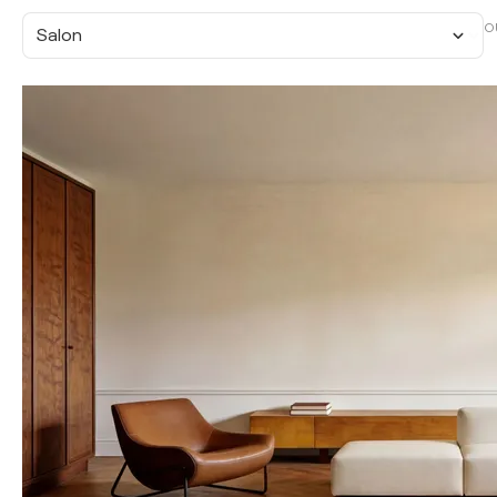
O
Salon