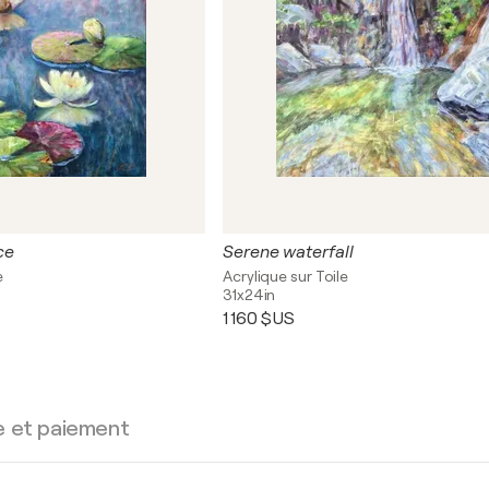
ce
Serene waterfall
e
Acrylique sur Toile
31x24in
1 160 $US
e et paiement