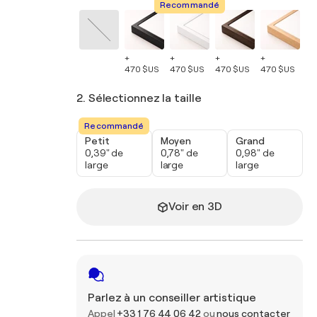
Recommandé
+
+
+
+
+
470 $US
470 $US
470 $US
470 $US
47
2. Sélectionnez la taille
Recommandé
Petit
Moyen
Grand
0,39" de
0,78" de
0,98" de
large
large
large
Voir en 3D
Parlez à un conseiller artistique
Appel
+33 1 76 44 06 42
ou
nous contacter