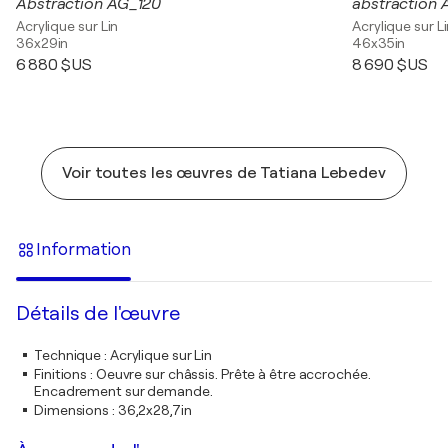
Abstraction AG_120
abstraction 
Acrylique sur Lin
Acrylique sur L
36x29in
46x35in
6 880 $US
8 690 $US
Voir toutes les œuvres de Tatiana Lebedev
Information
Détails de l'œuvre
Technique
:
Acrylique sur Lin
Finitions
:
Oeuvre sur châssis. Prête à être accrochée.
Encadrement sur demande.
Dimensions
:
36,2x28,7in