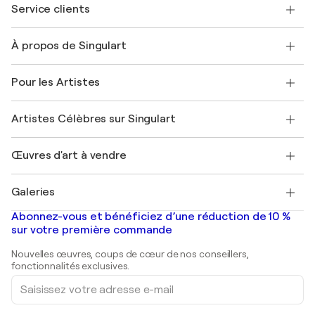
Service clients
Nous contacter
À propos de Singulart
Expédition
Politique de retour
A propos de nous
Témoignages de clients
Pour les Artistes
FAQ
Offrir une carte cadeau
Sociétés affiliées
Rejoignez notre programme commercial
Rejoindre Singulart en tant qu'artiste
Nos artistes
Mon compte
Artistes Célèbres sur Singulart
Se connecter en tant qu'Artiste
Magazine Singulart
Protection acheteur
Emplois
+33 1 76 44 06 42
Henri Matisse
Découvrez une sélection d'art original
Œuvres d'art à vendre
Marc Chagall
Pablo Picasso
Tableaux à vendre
Salvador Dalí
Galeries
Tableaux abstraits à vendre
Banksy
Peintures à l'huile
Mr. Brainwash
Galeries d'art en France
Abonnez-vous et bénéficiez d’une réduction de 10 %
Peintures de paysage
Shepard Fairey
Galeries d'art en Belgique
sur votre première commande
Estampes
Sculptures
Nouvelles œuvres, coups de cœur de nos conseillers,
Peintures acryliques
fonctionnalités exclusives.
Saisissez
votre
adresse