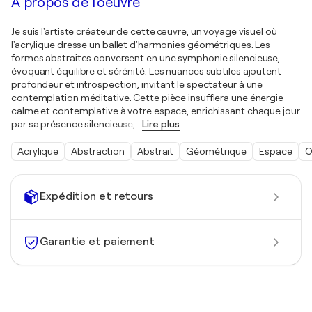
À propos de l'oeuvre
Je suis l'artiste créateur de cette œuvre, un voyage visuel où
l'acrylique dresse un ballet d'harmonies géométriques. Les
formes abstraites conversent en une symphonie silencieuse,
évoquant équilibre et sérénité. Les nuances subtiles ajoutent
profondeur et introspection, invitant le spectateur à une
contemplation méditative. Cette pièce insufflera une énergie
calme et contemplative à votre espace, enrichissant chaque jour
par sa présence silencieuse,
…
Lire plus
Acrylique
Abstraction
Abstrait
Géométrique
Espace
O
Expédition et retours
Garantie et paiement