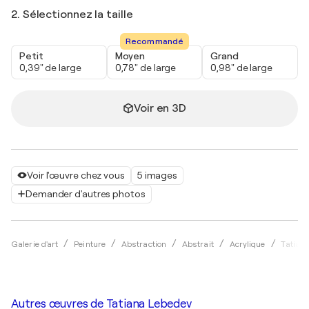
2. Sélectionnez la taille
Recommandé
Petit
Moyen
Grand
0,39" de large
0,78" de large
0,98" de large
Voir en 3D
Voir l'œuvre chez vous
5 images
Demander d'autres photos
Galerie d'art
Peinture
Abstraction
Abstrait
Acrylique
Tatian
Autres œuvres de
Tatiana Lebedev