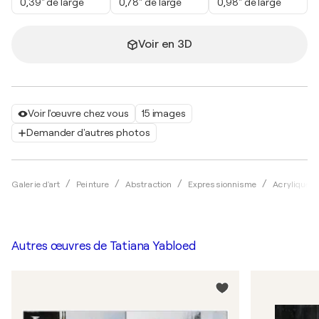
0,39" de large
0,78" de large
0,98" de large
Voir en 3D
Voir l'œuvre chez vous
15 images
Demander d'autres photos
Galerie d'art
Peinture
Abstraction
Expressionnisme
Acrylique
Autres œuvres de
Tatiana Yabloed