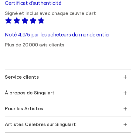
Certificat d'authenticité
Signé et inclus avec chaque œuvre d'art
Noté 4,9/5 par les acheteurs du monde entier
Plus de 20 000 avis clients
Service clients
Nous contacter
À propos de Singulart
Expédition
Politique de retour
A propos de nous
Témoignages de clients
Pour les Artistes
FAQ
Offrir une carte cadeau
Sociétés affiliées
Rejoignez notre programme commercial
Rejoindre Singulart en tant qu'artiste
Nos artistes
Mon compte
Artistes Célèbres sur Singulart
Se connecter en tant qu'Artiste
Magazine Singulart
Protection acheteur
Emplois
+33 1 76 44 06 42
Henri Matisse