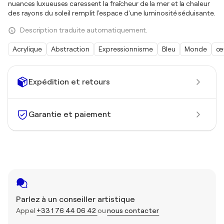
nuances luxueuses caressent la fraîcheur de la mer et la chaleur
des rayons du soleil remplit l'espace d'une luminosité séduisante.
Description traduite automatiquement.
Acrylique
Abstraction
Expressionnisme
Bleu
Monde
œu
Expédition et retours
Garantie et paiement
Parlez à un conseiller artistique
Appel
+33 1 76 44 06 42
ou
nous contacter