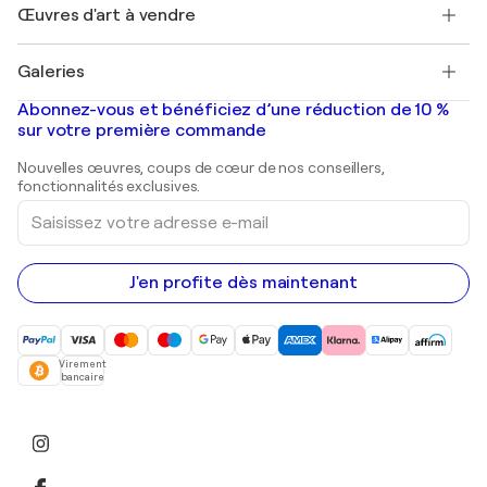
Découvrez une sélection d'art original
Œuvres d'art à vendre
Marc Chagall
Pablo Picasso
Tableaux à vendre
Salvador Dalí
Galeries
Tableaux abstraits à vendre
Banksy
Peintures à l'huile
Mr. Brainwash
Galeries d'art en France
Abonnez-vous et bénéficiez d’une réduction de 10 %
Peintures de paysage
Shepard Fairey
Galeries d'art en Belgique
sur votre première commande
Estampes
Sculptures
Nouvelles œuvres, coups de cœur de nos conseillers,
Peintures acryliques
fonctionnalités exclusives.
Saisissez
votre
adresse
e-
mail
J'en profite dès maintenant
Virement
bancaire