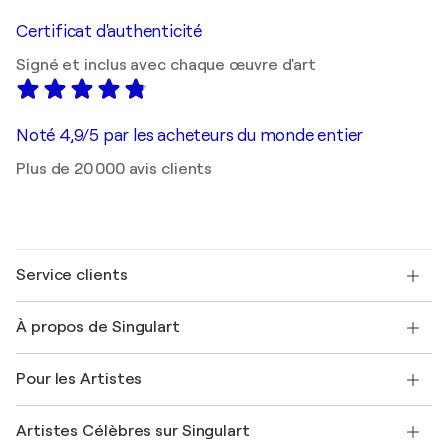
Certificat d'authenticité
Signé et inclus avec chaque œuvre d'art
Noté 4,9/5 par les acheteurs du monde entier
Plus de 20 000 avis clients
Service clients
Nous contacter
À propos de Singulart
Expédition
Politique de retour
A propos de nous
Témoignages de clients
Pour les Artistes
FAQ
Offrir une carte cadeau
Sociétés affiliées
Rejoignez notre programme commercial
Rejoindre Singulart en tant qu'artiste
Nos artistes
Mon compte
Artistes Célèbres sur Singulart
Se connecter en tant qu'Artiste
Magazine Singulart
Protection acheteur