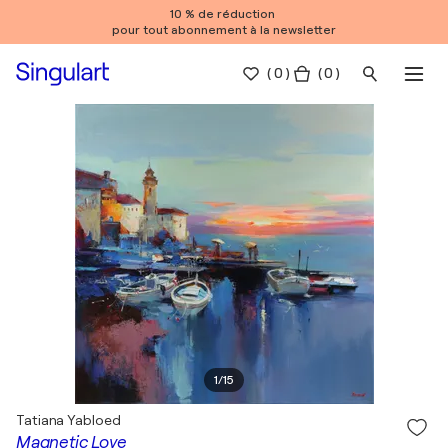
10 % de réduction
pour tout abonnement à la newsletter
(
0
)
( 0 )
1
/
15
Tatiana Yabloed
Magnetic Love