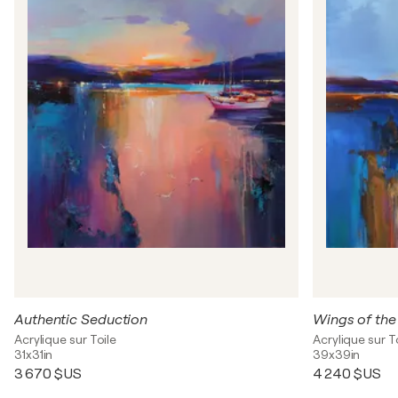
Authentic Seduction
Wings of the
Acrylique sur Toile
Acrylique sur T
31x31in
39x39in
3 670 $US
4 240 $US