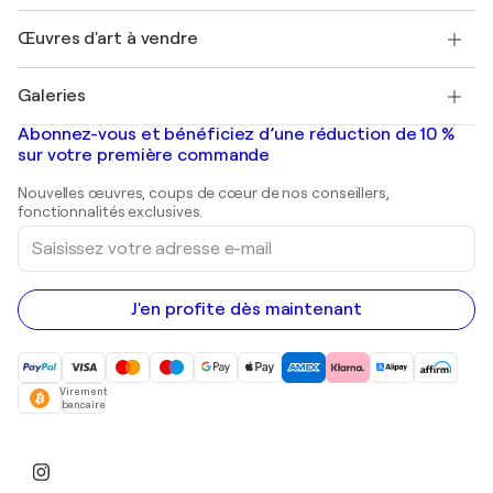
Emplois
+33 1 76 44 06 42
Henri Matisse
Découvrez une sélection d'art original
Œuvres d'art à vendre
Marc Chagall
Pablo Picasso
Tableaux à vendre
Salvador Dalí
Galeries
Tableaux abstraits à vendre
Banksy
Peintures à l'huile
Mr. Brainwash
Galeries d'art en France
Abonnez-vous et bénéficiez d’une réduction de 10 %
Peintures de paysage
Shepard Fairey
Galeries d'art en Belgique
sur votre première commande
Estampes
Sculptures
Nouvelles œuvres, coups de cœur de nos conseillers,
Peintures acryliques
fonctionnalités exclusives.
Saisissez
votre
adresse
e-
mail
J'en profite dès maintenant
Virement
bancaire