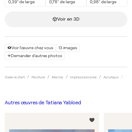
0,39" de large
0,78" de large
0,98" de large
Voir en 3D
Voir l'œuvre chez vous
13 images
Demander d'autres photos
Galerie d'art
Peinture
Marine
Impressionisme
Acrylique
Tat
Autres œuvres de
Tatiana Yabloed