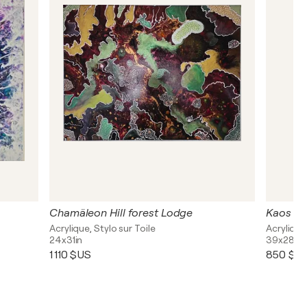
Chamäleon Hill forest Lodge
Kaos
Acrylique, Stylo sur Toile
Acrylique
24x31in
39x28in
1 110 $US
850 $U