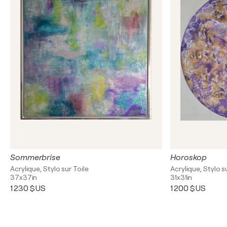
Sommerbrise
Horoskop
Acrylique, Stylo sur Toile
Acrylique, Stylo s
37x37in
31x31in
1 230 $US
1 200 $US