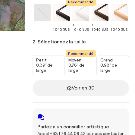
Recommandé
+
+
+
+
+
1 040 $US
1 040 $US
1 040 $US
1 040 $US
1 
2. Sélectionnez la taille
Recommandé
Petit
Moyen
Grand
0,39" de
0,78" de
0,98" de
large
large
large
Voir en 3D
Parlez à un conseiller artistique
Appel
+33 1 76 44 06 42
ou
nous contacter