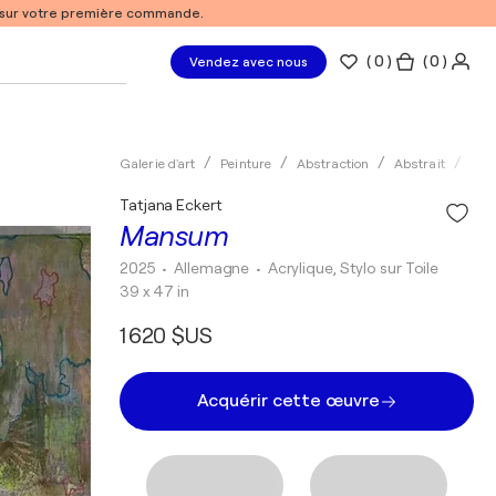
% sur votre première commande.
(
0
)
( 0 )
Vendez avec nous
Galerie d'art
Peinture
Abstraction
Abstrait
Acry
Tatjana Eckert
Mansum
2025
• Allemagne
•
Acrylique, Stylo sur Toile
39 x 47 in
1 620 $US
Acquérir cette œuvre