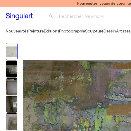
Nouveautés, coups de cœur, t
Rechercher 
New York
Photographie
Nouveautés
Peinture
Éditions
Photographie
Sculpture
Dessin
Artistes
Pop Art
Pablo Picasso