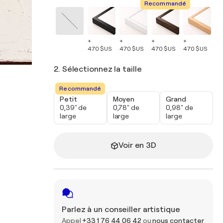
Recommandé
+
+
+
+
+
470 $US
470 $US
470 $US
470 $US
47
2. Sélectionnez la taille
Recommandé
Petit
Moyen
Grand
0,39" de
0,78" de
0,98" de
large
large
large
Voir en 3D
Parlez à un conseiller artistique
Appel
+33 1 76 44 06 42
ou
nous contacter