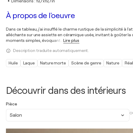
Dimensions
:
19,7x19,7in
À propos de l'oeuvre
Dans ce tableau, j'ai insufflé le charme rustique de la simplicité à l
alléchante sur une assiette en céramique usée, invitant à goûter la do
moments simples, évoquant
…
Lire plus
Description traduite automatiquement.
Huile
Laque
Nature morte
Scène de genre
Nature
Réa
Découvrir dans des intérieurs
Pièce
O
Salon