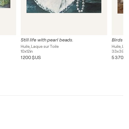
Still life with pearl beads.
Birds in 
Huile, Laque sur Toile
Huile, Laq
10x12in
33x39in
1 200 $US
5 370 $