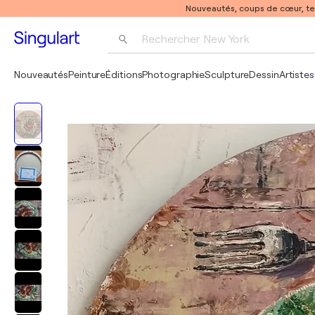
Nouveautés, coups de cœur, t
Rechercher 
New York
Photographie
Nouveautés
Peinture
Éditions
Photographie
Sculpture
Dessin
Artistes
Pop Art
Pablo Picasso