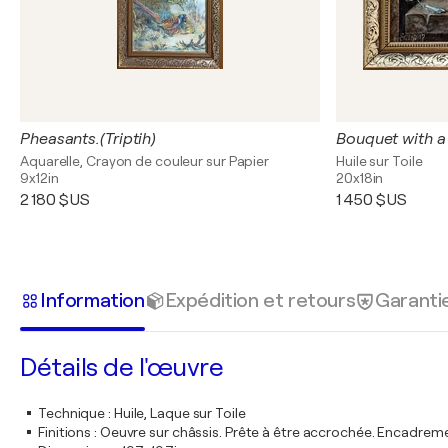
Pheasants.(Triptih)
Bouquet with a 
Aquarelle, Crayon de couleur sur Papier
Huile sur Toile
9x12in
20x18in
2 180 $US
1 450 $US
Information
Expédition et retours
Garanti
Détails de l'œuvre
Technique
:
Huile, Laque sur Toile
Finitions
:
Oeuvre sur châssis. Prête à être accrochée. Encadre