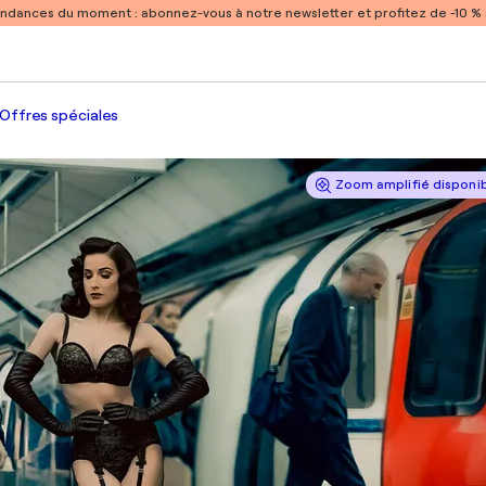
endances du moment :
abonnez-vous à notre newsletter et profitez de -10 
Offres spéciales
Zoom amplifié disponi