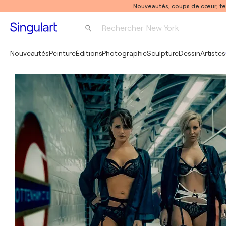
Nouveautés, coups de cœur, t
Rechercher 
New York
Photographie
Nouveautés
Peinture
Éditions
Photographie
Sculpture
Dessin
Artistes
Pop Art
Pablo Picasso