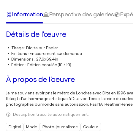
Information
Perspective des galeries
Expé
Détails de l'œuvre
Tirage
:
Digital sur Papier
Finitions
:
Encadrement sur demande
Dimensions
:
27,6x39,4in
Edition
:
Edition écoulée (10 / 10)
À propos de l'oeuvre
Je me souviens avoir pris le métro de Londres avec Dita en 1998 ava
Il s'agit d'un hommage artistique à Dita von Teese, la reine du bur
photographes du monde sans autorisation. Pas l'IA. Heather Renée
Description traduite automatiquement.
Digital
Mode
Photo-journalisme
Couleur