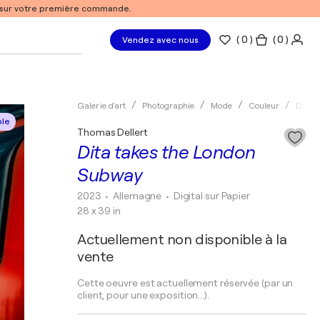
% sur votre première commande.
(
0
)
( 0 )
Vendez avec nous
Galerie d'art
Photographie
Mode
Couleur
Digita
ble
Thomas Dellert
Dita takes the London
Subway
2023
• Allemagne
•
Digital sur Papier
28 x 39 in
Actuellement non disponible à la
vente
Cette oeuvre est actuellement réservée (par un
client, pour une exposition...).