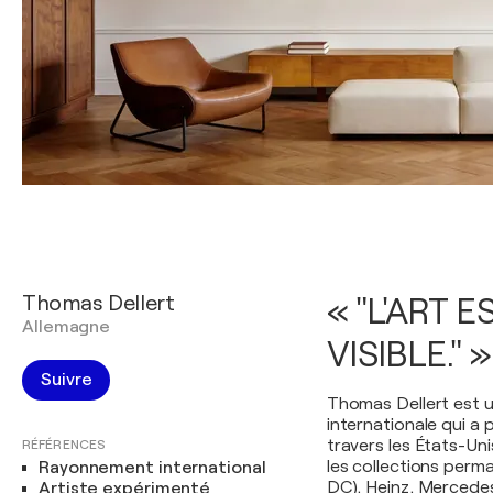
Thomas Dellert
« "L'ART 
Allemagne
VISIBLE." »
Suivre
Thomas Dellert est 
internationale qui a
travers les États-Un
RÉFÉRENCES
les collections per
Rayonnement international
DC), Heinz, Mercedes
Artiste expérimenté