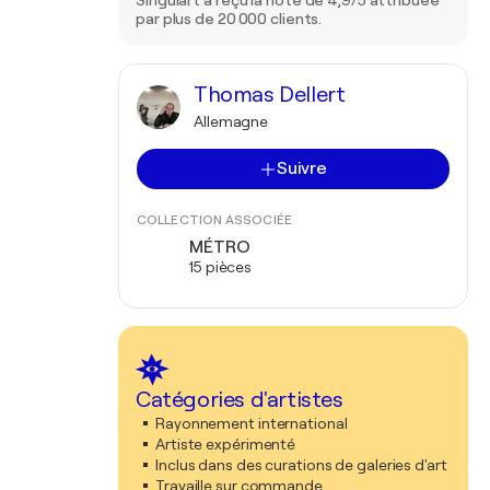
Singulart a reçu la note de 4,9/5 attribuée
par plus de 20 000 clients.
Thomas Dellert
Allemagne
Suivre
COLLECTION ASSOCIÉE
MÉTRO
15 pièces
Catégories d'artistes
Rayonnement international
Artiste expérimenté
Inclus dans des curations de galeries d'art
Travaille sur commande