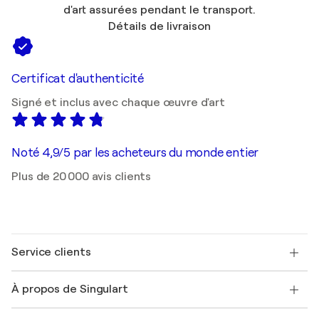
d'art assurées pendant le transport.
Détails de livraison
Certificat d'authenticité
Signé et inclus avec chaque œuvre d'art
Noté 4,9/5 par les acheteurs du monde entier
Plus de 20 000 avis clients
Service clients
Nous contacter
À propos de Singulart
Expédition
Politique de retour
A propos de nous
Témoignages de clients