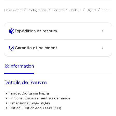
Galerie d'art
Photographie
Portrait
Couleur
Digital
Thomas D
Expédition et retours
Garantie et paiement
Information
Détails de l'œuvre
Tirage
:
Digital sur Papier
Finitions
:
Encadrement sur demande
Dimensions
:
39,4x39,4in
Edition
:
Edition écoulée (10 / 10)