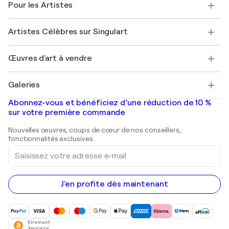
Pour les Artistes
FAQ
Offrir une carte cadeau
Sociétés affiliées
Rejoignez notre programme commercial
Rejoindre Singulart en tant qu'artiste
Nos artistes
Mon compte
Artistes Célèbres sur Singulart
Se connecter en tant qu'Artiste
Magazine Singulart
Protection acheteur
Emplois
+33 1 76 44 06 42
Henri Matisse
Découvrez une sélection d'art original
Œuvres d'art à vendre
Marc Chagall
Pablo Picasso
Tableaux à vendre
Salvador Dalí
Galeries
Tableaux abstraits à vendre
Banksy
Peintures à l'huile
Mr. Brainwash
Galeries d'art en France
Abonnez-vous et bénéficiez d’une réduction de 10 %
Peintures de paysage
Shepard Fairey
Galeries d'art en Belgique
sur votre première commande
Estampes
Sculptures
Nouvelles œuvres, coups de cœur de nos conseillers,
Peintures acryliques
fonctionnalités exclusives.
Saisissez
votre
adresse
e-
mail
J'en profite dès maintenant
Virement
bancaire