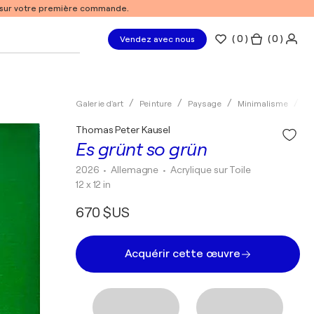
% sur votre première commande.
(
0
)
( 0 )
Vendez avec nous
Galerie d'art
Peinture
Paysage
Minimalisme
Ac
Thomas Peter Kausel
Es grünt so grün
2026
• Allemagne
•
Acrylique sur Toile
12 x 12 in
670 $US
Acquérir cette œuvre