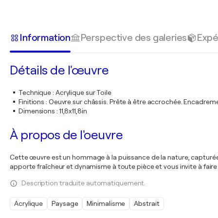
Information
Perspective des galeries
Expé
Détails de l'œuvre
Technique
:
Acrylique sur Toile
Finitions
:
Oeuvre sur châssis. Prête à être accrochée. Encadre
Dimensions
:
11,8x11,8in
À propos de l'oeuvre
Cette œuvre est un hommage à la puissance de la nature, capturée dan
apporte fraîcheur et dynamisme à toute pièce et vous invite à fair
Description traduite automatiquement.
Acrylique
Paysage
Minimalisme
Abstrait