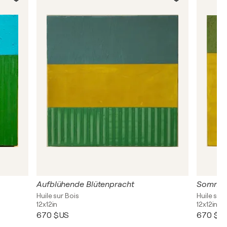
Aufblühende Blütenpracht
Sommer
Huile sur Bois
Huile sur 
12x12in
12x12in
670 $US
670 $U