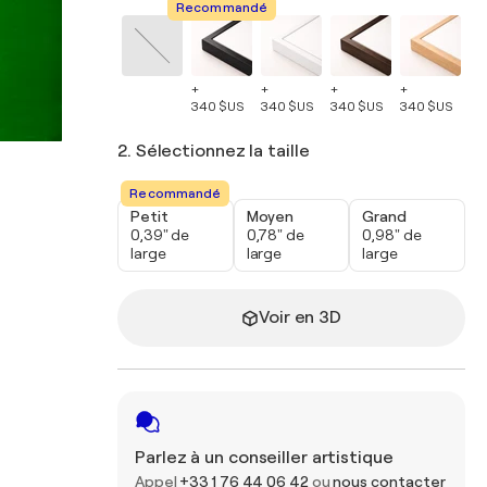
Recommandé
+
+
+
+
+
340 $US
340 $US
340 $US
340 $US
34
2. Sélectionnez la taille
Recommandé
Petit
Moyen
Grand
0,39" de
0,78" de
0,98" de
large
large
large
Voir en 3D
Parlez à un conseiller artistique
Appel
+33 1 76 44 06 42
ou
nous contacter