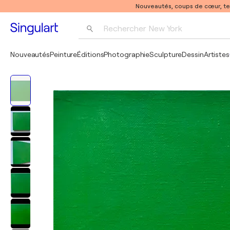
Nouveautés, coups de cœur, t
Rechercher 
New York
Photographie
Nouveautés
Peinture
Éditions
Photographie
Sculpture
Dessin
Artistes
Pop Art
Pablo Picasso