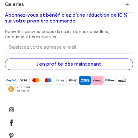
Salvador Dalí
Galeries
Tableaux abstraits à vendre
Banksy
Peintures à l'huile
Mr. Brainwash
Galeries d'art en France
Abonnez-vous et bénéficiez d’une réduction de 10 %
Peintures de paysage
Shepard Fairey
Galeries d'art en Belgique
sur votre première commande
Estampes
Sculptures
Nouvelles œuvres, coups de cœur de nos conseillers,
Peintures acryliques
fonctionnalités exclusives.
Saisissez
votre
adresse
e-
mail
J'en profite dès maintenant
Virement
bancaire