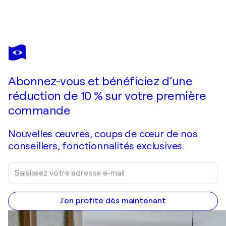
TIBERIU
SOOS
Vous avez adoré cette oeuvre mais elle est vendue ?
Happy Gypsy Dance 6
Abonnez-vous et bénéficiez d’une
Je passe commande
réduction de 10 % sur votre première
commande
Nouvelles œuvres, coups de cœur de nos
conseillers, fonctionnalités exclusives.
J'en profite dès maintenant