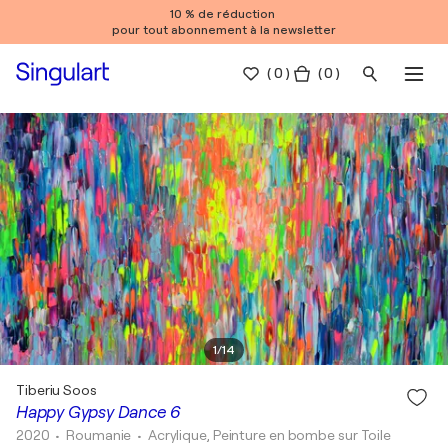
10 % de réduction
pour tout abonnement à la newsletter
(
0
)
( 0 )
1
/
14
Tiberiu Soos
Happy Gypsy Dance 6
2020
• Roumanie
•
Acrylique, Peinture en bombe sur Toile