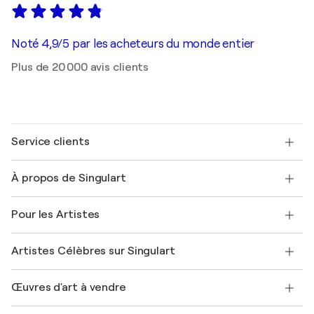
Noté 4,9/5 par les acheteurs du monde entier
Plus de 20 000 avis clients
Service clients
Nous contacter
À propos de Singulart
Expédition
Politique de retour
A propos de nous
Témoignages de clients
Pour les Artistes
FAQ
Offrir une carte cadeau
Sociétés affiliées
Rejoignez notre programme commercial
Rejoindre Singulart en tant qu'artiste
Nos artistes
Mon compte
Artistes Célèbres sur Singulart
Se connecter en tant qu'Artiste
Magazine Singulart
Protection acheteur
Emplois
+33 1 76 44 06 42
Henri Matisse
Découvrez une sélection d'art original
Œuvres d'art à vendre
Marc Chagall
Pablo Picasso
Tableaux à vendre