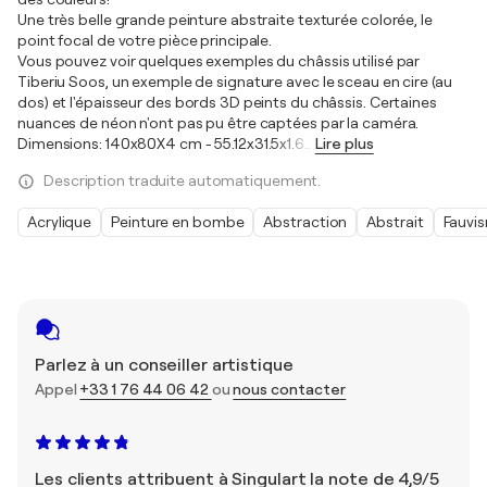
Une très belle grande peinture abstraite texturée colorée, le
point focal de votre pièce principale.
Vous pouvez voir quelques exemples du châssis utilisé par
Tiberiu Soos, un exemple de signature avec le sceau en cire (au
dos) et l'épaisseur des bords 3D peints du châssis. Certaines
nuances de néon n'ont pas pu être captées par la caméra.
Dimensions: 140x80X4 cm - 55.12x31.5x1.6
…
Lire plus
Description traduite automatiquement.
Acrylique
Peinture en bombe
Abstraction
Abstrait
Fauvi
Parlez à un conseiller artistique
Appel
+33 1 76 44 06 42
ou
nous contacter
Les clients attribuent à Singulart la note de 4,9/5