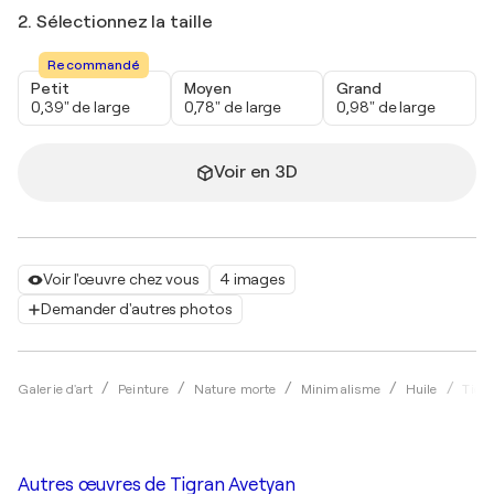
2. Sélectionnez la taille
Recommandé
Petit
Moyen
Grand
0,39" de large
0,78" de large
0,98" de large
Voir en 3D
Voir l'œuvre chez vous
4 images
Demander d'autres photos
Galerie d'art
Peinture
Nature morte
Minimalisme
Huile
Tigr
Autres œuvres de
Tigran Avetyan