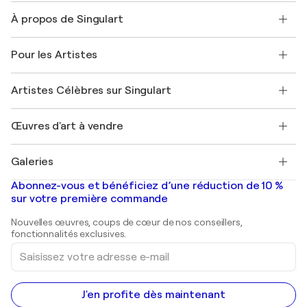
Nous contacter
À propos de Singulart
Expédition
Politique de retour
A propos de nous
Témoignages de clients
Pour les Artistes
FAQ
Offrir une carte cadeau
Sociétés affiliées
Rejoignez notre programme commercial
Rejoindre Singulart en tant qu'artiste
Nos artistes
Mon compte
Artistes Célèbres sur Singulart
Se connecter en tant qu'Artiste
Magazine Singulart
Protection acheteur
Emplois
+33 1 76 44 06 42
Henri Matisse
Découvrez une sélection d'art original
Œuvres d'art à vendre
Marc Chagall
Pablo Picasso
Tableaux à vendre
Salvador Dalí
Galeries
Tableaux abstraits à vendre
Banksy
Peintures à l'huile
Mr. Brainwash
Galeries d'art en France
Abonnez-vous et bénéficiez d’une réduction de 10 %
Peintures de paysage
Shepard Fairey
Galeries d'art en Belgique
sur votre première commande
Estampes
Sculptures
Nouvelles œuvres, coups de cœur de nos conseillers,
Peintures acryliques
fonctionnalités exclusives.
Saisissez
votre
adresse
e-
mail
J'en profite dès maintenant