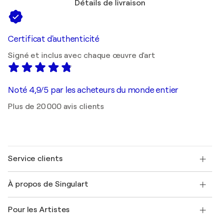
Détails de livraison
Certificat d'authenticité
Signé et inclus avec chaque œuvre d'art
Noté 4,9/5 par les acheteurs du monde entier
Plus de 20 000 avis clients
Service clients
Nous contacter
À propos de Singulart
Expédition
Politique de retour
A propos de nous
Témoignages de clients
Pour les Artistes
FAQ
Offrir une carte cadeau