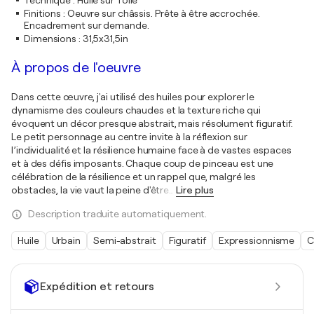
Technique
:
Huile sur Toile
Finitions
:
Oeuvre sur châssis. Prête à être accrochée.
Encadrement sur demande.
Dimensions
:
31,5x31,5in
À propos de l'oeuvre
Dans cette œuvre, j'ai utilisé des huiles pour explorer le
dynamisme des couleurs chaudes et la texture riche qui
évoquent un décor presque abstrait, mais résolument figuratif.
Le petit personnage au centre invite à la réflexion sur
l’individualité et la résilience humaine face à de vastes espaces
et à des défis imposants. Chaque coup de pinceau est une
célébration de la résilience et un rappel que, malgré les
obstacles, la vie vaut la peine d'être
…
Lire plus
Description traduite automatiquement.
Huile
Urbain
Semi-abstrait
Figuratif
Expressionnisme
C
Expédition et retours