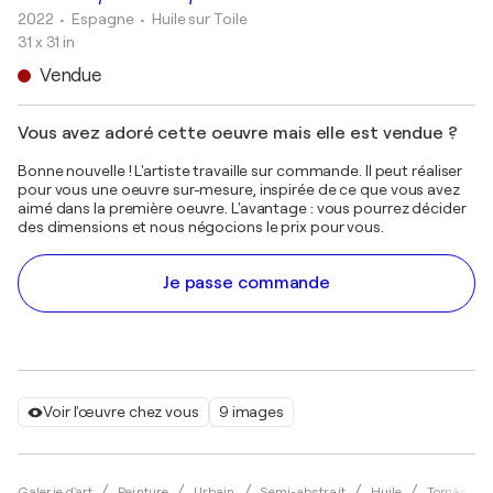
2022
• Espagne
•
Huile sur Toile
31 x 31 in
Vendue
Vous avez adoré cette oeuvre mais elle est vendue ?
Bonne nouvelle ! L'artiste travaille sur commande. Il peut réaliser
pour vous une oeuvre sur-mesure, inspirée de ce que vous avez
aimé dans la première oeuvre. L'avantage : vous pourrez décider
des dimensions et nous négocions le prix pour vous.
Je passe commande
Voir l'œuvre chez vous
9 images
Galerie d'art
Peinture
Urbain
Semi-abstrait
Huile
Tomàs Sun