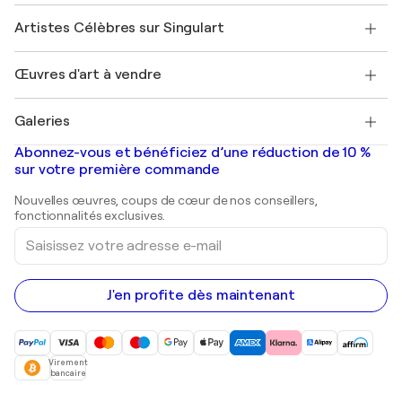
Sociétés affiliées
Rejoignez notre programme commercial
Rejoindre Singulart en tant qu'artiste
Nos artistes
Mon compte
Artistes Célèbres sur Singulart
Se connecter en tant qu'Artiste
Magazine Singulart
Protection acheteur
Emplois
+33 1 76 44 06 42
Henri Matisse
Découvrez une sélection d'art original
Œuvres d'art à vendre
Marc Chagall
Pablo Picasso
Tableaux à vendre
Salvador Dalí
Galeries
Tableaux abstraits à vendre
Banksy
Peintures à l'huile
Mr. Brainwash
Galeries d'art en France
Abonnez-vous et bénéficiez d’une réduction de 10 %
Peintures de paysage
Shepard Fairey
Galeries d'art en Belgique
sur votre première commande
Estampes
Sculptures
Nouvelles œuvres, coups de cœur de nos conseillers,
Peintures acryliques
fonctionnalités exclusives.
Saisissez
votre
adresse
e-
mail
J'en profite dès maintenant
Virement
bancaire