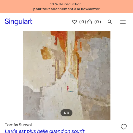
10 % de réduction
pour tout abonnement à la newsletter
(
0
)
( 0 )
1
/
9
Tomàs Sunyol
La vie est plus belle quand on sourit