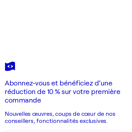
TOMÀS
SUNYOL
Vous avez adoré cette oeuvre mais elle est vendue ?
La vie est plus belle quand on sourit
Abonnez-vous et bénéficiez d’une
Je passe commande
réduction de 10 % sur votre première
commande
Nouvelles œuvres, coups de cœur de nos
conseillers, fonctionnalités exclusives.