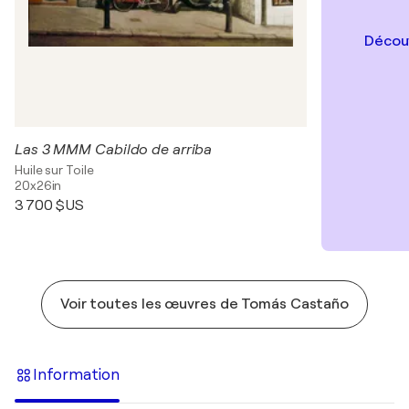
Découv
Las 3 MMM Cabildo de arriba
Huile sur Toile
20x26in
3 700 $US
Voir toutes les œuvres de Tomás Castaño
Information