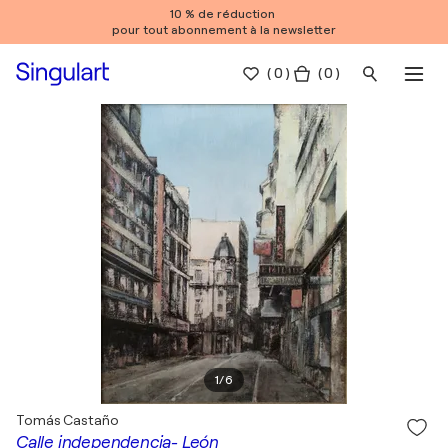
10 % de réduction
pour tout abonnement à la newsletter
(
0
)
( 0 )
1
/
6
Tomás Castaño
Calle independencia- León