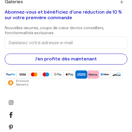
Galeries
Tableaux abstraits à vendre
Banksy
Peintures à l'huile
Mr. Brainwash
Galeries d'art en France
Abonnez-vous et bénéficiez d’une réduction de 10 %
Peintures de paysage
Shepard Fairey
Galeries d'art en Belgique
sur votre première commande
Estampes
Sculptures
Nouvelles œuvres, coups de cœur de nos conseillers,
Peintures acryliques
fonctionnalités exclusives.
Saisissez
votre
adresse
e-
mail
J'en profite dès maintenant
Virement
bancaire