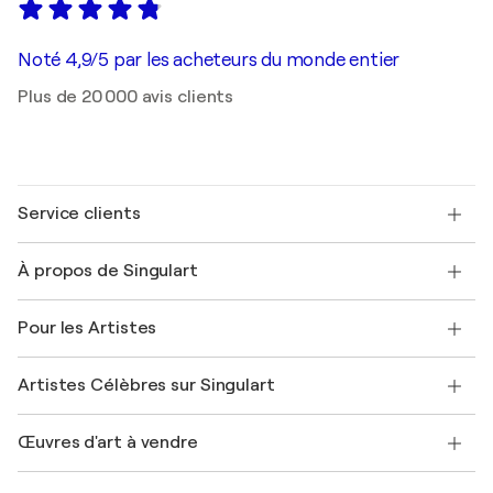
Noté 4,9/5 par les acheteurs du monde entier
Plus de 20 000 avis clients
Service clients
Nous contacter
À propos de Singulart
Expédition
Politique de retour
A propos de nous
Témoignages de clients
Pour les Artistes
FAQ
Offrir une carte cadeau
Sociétés affiliées
Rejoignez notre programme commercial
Rejoindre Singulart en tant qu'artiste
Nos artistes
Mon compte
Artistes Célèbres sur Singulart
Se connecter en tant qu'Artiste
Magazine Singulart
Protection acheteur
Emplois
+33 1 76 44 06 42
Henri Matisse
Découvrez une sélection d'art original
Œuvres d'art à vendre
Marc Chagall
Pablo Picasso
Tableaux à vendre
Salvador Dalí