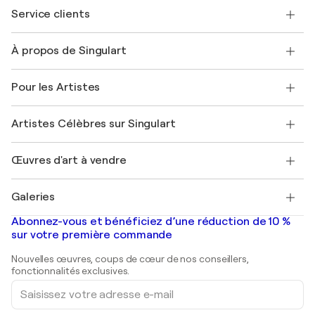
Service clients
Nous contacter
À propos de Singulart
Expédition
Politique de retour
A propos de nous
Témoignages de clients
Pour les Artistes
FAQ
Offrir une carte cadeau
Sociétés affiliées
Rejoignez notre programme commercial
Rejoindre Singulart en tant qu'artiste
Nos artistes
Mon compte
Artistes Célèbres sur Singulart
Se connecter en tant qu'Artiste
Magazine Singulart
Protection acheteur
Emplois
+33 1 76 44 06 42
Henri Matisse
Découvrez une sélection d'art original
Œuvres d'art à vendre
Marc Chagall
Pablo Picasso
Tableaux à vendre
Salvador Dalí
Galeries
Tableaux abstraits à vendre
Banksy
Peintures à l'huile
Mr. Brainwash
Galeries d'art en France
Abonnez-vous et bénéficiez d’une réduction de 10 %
Peintures de paysage
Shepard Fairey
Galeries d'art en Belgique
sur votre première commande
Estampes
Sculptures
Nouvelles œuvres, coups de cœur de nos conseillers,
Peintures acryliques
fonctionnalités exclusives.
Saisissez
votre
adresse