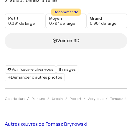
2. Sélectionnez la taille
Recommandé
Petit
Moyen
Grand
0,39" de large
0,78" de large
0,98" de large
Voir en 3D
Voir l'œuvre chez vous
11 images
Demander d'autres photos
Galerie d'art
Peinture
Urbain
Pop art
Acrylique
Tomasz Bryn
Autres œuvres de
Tomasz Brynowski