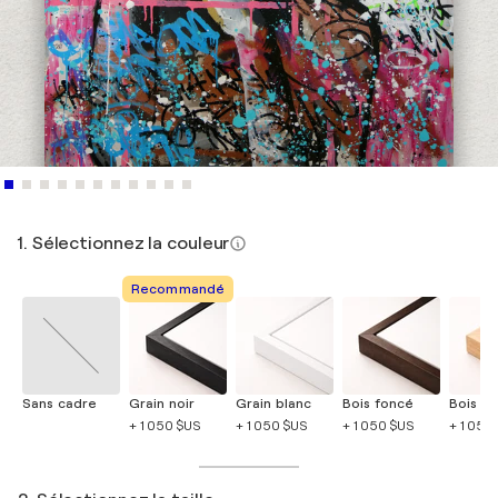
1. Sélectionnez la couleur
Recommandé
Sans cadre
Grain noir
Grain blanc
Bois foncé
Bois cla
+ 1 050 $US
+ 1 050 $US
+ 1 050 $US
+ 1 050