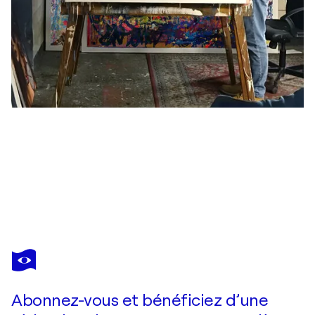
TOMASZ BRYNOWSKI
Tomorrow She'll Be Gone
3 770 $US
Faire une offre
Acquérir
Abonnez-vous et bénéficiez d’une