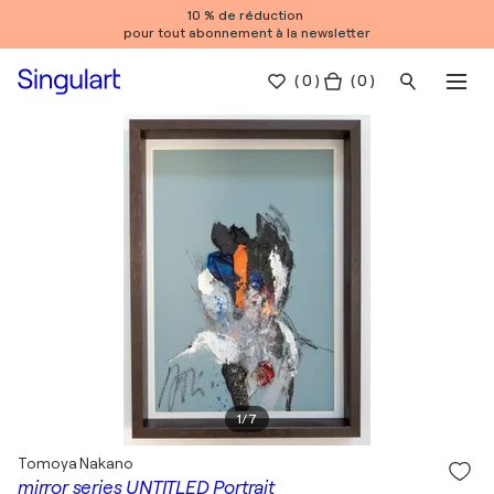
10 % de réduction
pour tout abonnement à la newsletter
(
0
)
( 0 )
1
/
7
Tomoya Nakano
mirror series UNTITLED Portrait