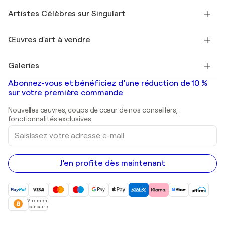
Rejoignez notre programme commercial
Rejoindre Singulart en tant qu'artiste
Nos artistes
Mon compte
Artistes Célèbres sur Singulart
Se connecter en tant qu'Artiste
Magazine Singulart
Protection acheteur
Emplois
+33 1 76 44 06 42
Henri Matisse
Découvrez une sélection d'art original
Œuvres d'art à vendre
Marc Chagall
Pablo Picasso
Tableaux à vendre
Salvador Dalí
Galeries
Tableaux abstraits à vendre
Banksy
Peintures à l'huile
Mr. Brainwash
Galeries d'art en France
Abonnez-vous et bénéficiez d’une réduction de 10 %
Peintures de paysage
Shepard Fairey
Galeries d'art en Belgique
sur votre première commande
Estampes
Sculptures
Nouvelles œuvres, coups de cœur de nos conseillers,
Peintures acryliques
fonctionnalités exclusives.
Saisissez
votre
adresse
e-
mail
J'en profite dès maintenant
Virement
bancaire