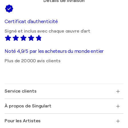
Détails de livraison
Certificat d'authenticité
Signé et inclus avec chaque œuvre d'art
Noté 4,9/5 par les acheteurs du monde entier
Plus de 20 000 avis clients
Service clients
Nous contacter
À propos de Singulart
Expédition
Politique de retour
A propos de nous
Témoignages de clients
Pour les Artistes
FAQ
Offrir une carte cadeau
Sociétés affiliées