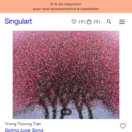
10 % de réduction
pour tout abonnement à la newsletter
(
0
)
( 0 )
1
/
10
Trong Thuong Tran
Spring Love Song