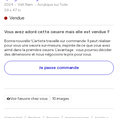
2024
• Viêt Nam
•
Acrylique sur Toile
39 x 47 in
Vendue
Vous avez adoré cette oeuvre mais elle est vendue ?
Bonne nouvelle ! L'artiste travaille sur commande. Il peut réaliser
pour vous une oeuvre sur-mesure, inspirée de ce que vous avez
aimé dans la première oeuvre. L'avantage : vous pourrez décider
des dimensions et nous négocions le prix pour vous.
Je passe commande
Voir l'œuvre chez vous
10 images
Galerie d'art
Peinture
Paysage
Impressionisme
Acrylique
Tr