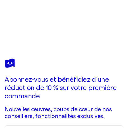
TRONG
THUONG
TRAN
Vous avez adoré cette oeuvre mais elle est vendue ?
Spring Love Song
Abonnez-vous et bénéficiez d’une
Je passe commande
réduction de 10 % sur votre première
commande
Nouvelles œuvres, coups de cœur de nos
conseillers, fonctionnalités exclusives.