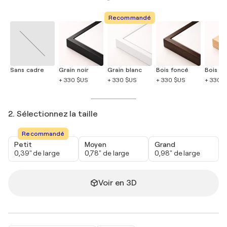
Recommandé
Sans cadre
Grain noir
Grain blanc
Bois foncé
Bois cla
+ 330 $US
+ 330 $US
+ 330 $US
+ 330 
2. Sélectionnez la taille
Recommandé
Petit
Moyen
Grand
0,39" de large
0,78" de large
0,98" de large
Voir en 3D