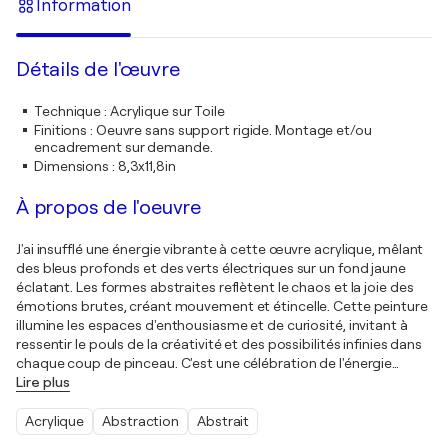
Information
Détails de l'œuvre
Technique
:
Acrylique sur Toile
Finitions
:
Oeuvre sans support rigide. Montage et/ou
encadrement sur demande.
Dimensions
:
8,3x11,8in
À propos de l'oeuvre
J'ai insufflé une énergie vibrante à cette œuvre acrylique, mêlant
des bleus profonds et des verts électriques sur un fond jaune
éclatant. Les formes abstraites reflètent le chaos et la joie des
émotions brutes, créant mouvement et étincelle. Cette peinture
illumine les espaces d'enthousiasme et de curiosité, invitant à
ressentir le pouls de la créativité et des possibilités infinies dans
chaque coup de pinceau. C'est une célébration de l'énergie
…
Lire plus
Acrylique
Abstraction
Abstrait