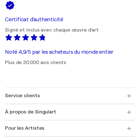
Certificat d'authenticité
Signé et inclus avec chaque œuvre d'art
Noté 4,9/5 par les acheteurs du monde entier
Plus de 20 000 avis clients
Service clients
Nous contacter
À propos de Singulart
Expédition
Politique de retour
A propos de nous
Témoignages de clients
Pour les Artistes
FAQ
Offrir une carte cadeau
Sociétés affiliées
Rejoignez notre programme commercial
Rejoindre Singulart en tant qu'artiste