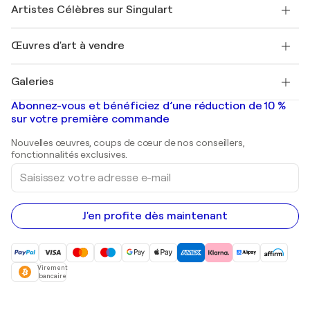
Nos artistes
Mon compte
Artistes Célèbres sur Singulart
Se connecter en tant qu'Artiste
Magazine Singulart
Protection acheteur
Emplois
+33 1 76 44 06 42
Henri Matisse
Découvrez une sélection d'art original
Œuvres d'art à vendre
Marc Chagall
Pablo Picasso
Tableaux à vendre
Salvador Dalí
Galeries
Tableaux abstraits à vendre
Banksy
Peintures à l'huile
Mr. Brainwash
Galeries d'art en France
Abonnez-vous et bénéficiez d’une réduction de 10 %
Peintures de paysage
Shepard Fairey
Galeries d'art en Belgique
sur votre première commande
Estampes
Sculptures
Nouvelles œuvres, coups de cœur de nos conseillers,
Peintures acryliques
fonctionnalités exclusives.
Saisissez
votre
adresse
e-
mail
J'en profite dès maintenant
Virement
bancaire