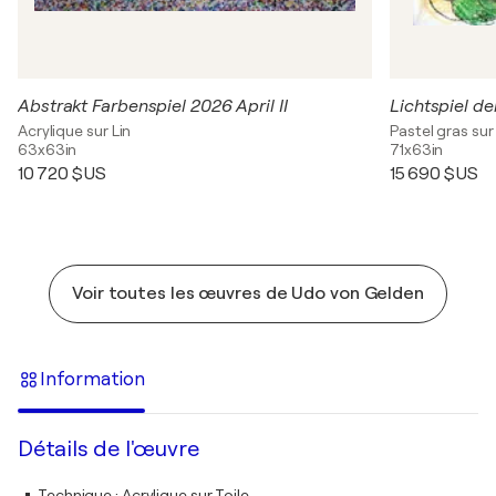
Abstrakt Farbenspiel 2026 April II
Lichtspiel d
Acrylique sur Lin
Pastel gras sur
63x63in
71x63in
10 720 $US
15 690 $US
Voir toutes les œuvres de Udo von Gelden
Information
Détails de l'œuvre
Technique
:
Acrylique sur Toile