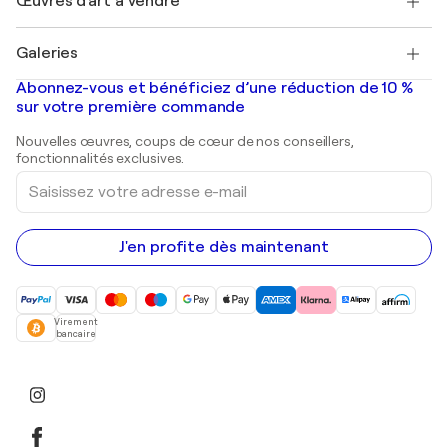
Œuvres d'art à vendre
Marc Chagall
Pablo Picasso
Tableaux à vendre
Salvador Dalí
Galeries
Tableaux abstraits à vendre
Banksy
Peintures à l'huile
Mr. Brainwash
Galeries d'art en France
Abonnez-vous et bénéficiez d’une réduction de 10 %
Peintures de paysage
Shepard Fairey
Galeries d'art en Belgique
sur votre première commande
Estampes
Sculptures
Nouvelles œuvres, coups de cœur de nos conseillers,
Peintures acryliques
fonctionnalités exclusives.
Saisissez
votre
adresse
e-
mail
J'en profite dès maintenant
Virement
bancaire