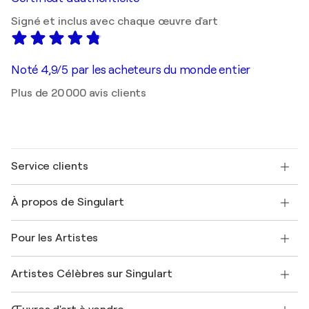
Signé et inclus avec chaque œuvre d'art
Noté 4,9/5 par les acheteurs du monde entier
Plus de 20 000 avis clients
Service clients
Nous contacter
À propos de Singulart
Expédition
Politique de retour
A propos de nous
Témoignages de clients
Pour les Artistes
FAQ
Offrir une carte cadeau
Sociétés affiliées
Rejoignez notre programme commercial
Rejoindre Singulart en tant qu'artiste
Nos artistes
Mon compte
Artistes Célèbres sur Singulart
Se connecter en tant qu'Artiste
Magazine Singulart
Protection acheteur
Emplois
+33 1 76 44 06 42
Henri Matisse
Découvrez une sélection d'art original