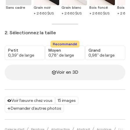
Sans cadre
Grain noir
Grain blanc
Bois foncé
Bois cla
+ 2 660 $US
+ 2 660 $US
+ 2 660 $US
+ 2 660
2. Sélectionnez la taille
Recommandé
Petit
Moyen
Grand
0,39" de large
0,78" de large
0,98" de large
Voir en 3D
Voir l'œuvre chez vous
15 images
Demander d'autres photos
Galerie d'art
Peinture
Abstraction
Abstrait
Acrylique
Udo vo