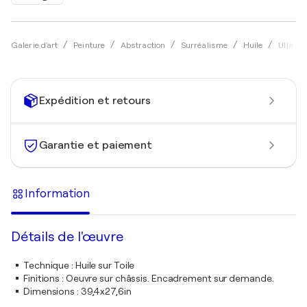
Galerie d'art
Peinture
Abstraction
Surréalisme
Huile
Ulla M
Expédition et retours
Garantie et paiement
Information
Détails de l'œuvre
Technique
:
Huile sur Toile
Finitions
:
Oeuvre sur châssis. Encadrement sur demande.
Dimensions
:
39,4x27,6in