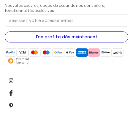
Sculptures
Nouvelles œuvres, coups de cœur de nos conseillers,
Peintures acryliques
fonctionnalités exclusives.
Saisissez
votre
adresse
e-
mail
J'en profite dès maintenant
Virement
bancaire