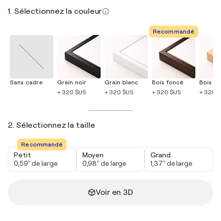
1. Sélectionnez la couleur
Recommandé
Sans cadre
Grain noir
Grain blanc
Bois foncé
Bois cla
+ 320 $US
+ 320 $US
+ 320 $US
+ 320 
2. Sélectionnez la taille
Recommandé
Petit
Moyen
Grand
0,59" de large
0,98" de large
1,37" de large
Voir en 3D