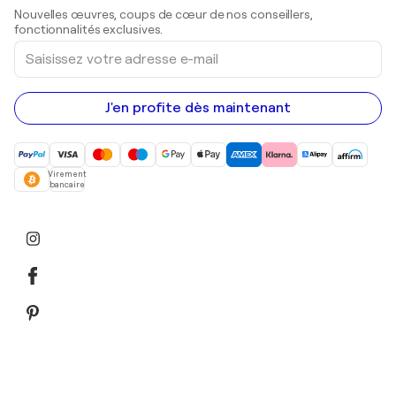
Sculptures
Nouvelles œuvres, coups de cœur de nos conseillers,
Peintures acryliques
fonctionnalités exclusives.
Saisissez
votre
adresse
e-
mail
J'en profite dès maintenant
Virement
bancaire