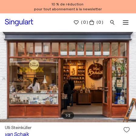
10 % de réduction
pour tout abonnement à la newsletter
(
0
)
( 0 )
1
/
2
Ulli Steinküller
van Schaik