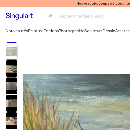
Nouveautés, coups de cœur, t
Rechercher 
New York
Photographie
Nouveautés
Peinture
Éditions
Photographie
Sculpture
Dessin
Artistes
Pop Art
Pablo Picasso