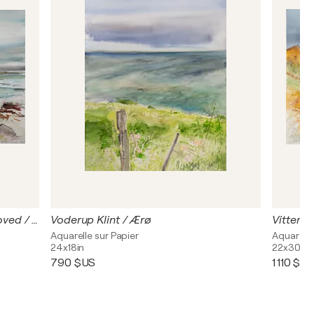
Regenschauer und Wind / Uredhoved / Ærø
Voderup Klint / Ærø
Aquarelle sur Papier
Aquarelle
24x18in
22x30in
790 $US
1 110 $U