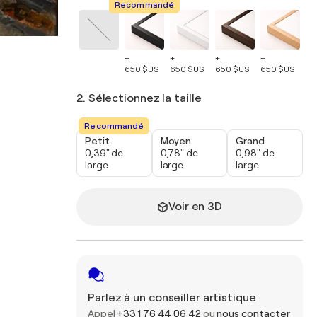
Recommandé
+
+
+
+
+
650 $US
650 $US
650 $US
650 $US
65
2. Sélectionnez la taille
Recommandé
Petit
Moyen
Grand
0,39" de
0,78" de
0,98" de
large
large
large
Voir en 3D
Parlez à un conseiller artistique
Appel
+33 1 76 44 06 42
ou
nous contacter