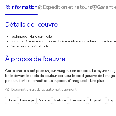
Information
Expédition et retours
Garanti
Détails de l'œuvre
Technique
:
Huile sur Toile
Finitions
:
Oeuvre sur châssis. Prête à être accrochée. Encadre
Dimensions
:
27,6x35,4in
À propos de l'oeuvre
Cette photo a été prise un jour nuageux en octobre. La rayure rouge 
brille devant le sable de couleur ocre sur le bord gauche de l'im
pinceau forts et empâtés. Le support d'image est
…
Lire plus
Description traduite automatiquement.
Huile
Paysage
Marine
Nature
Réalisme
Figuratif
Expr