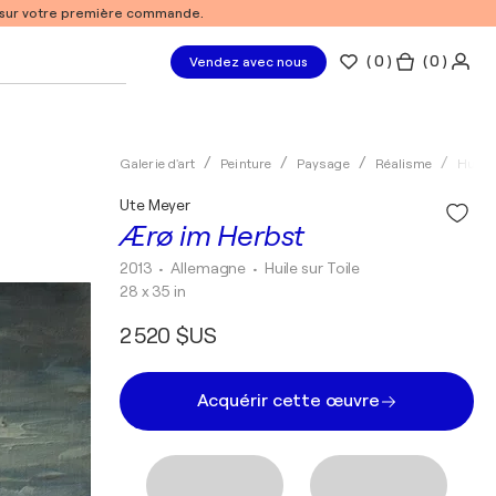
% sur votre première commande.
(
0
)
( 0 )
Vendez avec nous
Galerie d'art
Peinture
Paysage
Réalisme
Huile
Ute Meyer
Ærø im Herbst
2013
• Allemagne
•
Huile sur Toile
28 x 35 in
2 520 $US
Acquérir cette œuvre