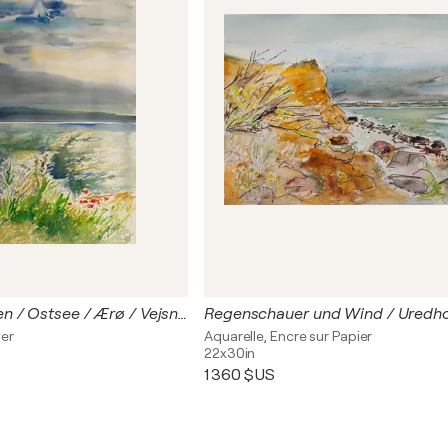
Nach dem Regen / Ostsee / Ærø / Vejsnæs
ier
Aquarelle, Encre sur Papier
22x30in
1 360 $US