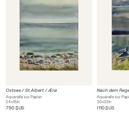
Ostsee / St.Albert / Ærø
Aquarelle sur Papier
Aquarelle sur Pap
24x18in
30x22in
790 $US
1 110 $US