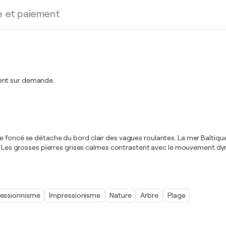
e et paiement
ment sur demande.
foncé se détache du bord clair des vagues roulantes. La mer Baltique sc
age. Les grosses pierres grises calmes contrastent avec le mouvement 
essionnisme
Impressionisme
Nature
Arbre
Plage