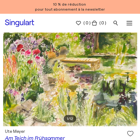
10 % de réduction
pour tout abonnement à la newsletter
(
0
)
( 0 )
1
/
12
Ute Meyer
Am Teich im Frühsommer