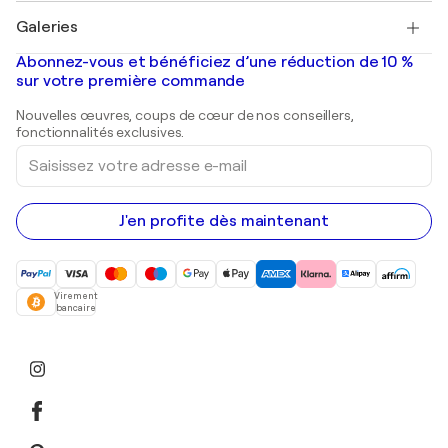
Tableaux à vendre
Salvador Dalí
Galeries
Tableaux abstraits à vendre
Banksy
Peintures à l'huile
Mr. Brainwash
Galeries d'art en France
Abonnez-vous et bénéficiez d’une réduction de 10 %
Peintures de paysage
Shepard Fairey
Galeries d'art en Belgique
sur votre première commande
Estampes
Sculptures
Nouvelles œuvres, coups de cœur de nos conseillers,
Peintures acryliques
fonctionnalités exclusives.
Saisissez
votre
adresse
e-
mail
J'en profite dès maintenant
Virement
bancaire