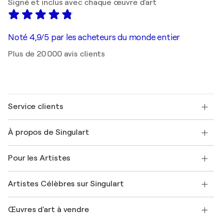
Signé et inclus avec chaque œuvre d'art
Noté 4,9/5 par les acheteurs du monde entier
Plus de 20 000 avis clients
Service clients
Nous contacter
À propos de Singulart
Expédition
Politique de retour
A propos de nous
Témoignages de clients
Pour les Artistes
FAQ
Offrir une carte cadeau
Sociétés affiliées
Rejoignez notre programme commercial
Rejoindre Singulart en tant qu'artiste
Nos artistes
Mon compte
Artistes Célèbres sur Singulart
Se connecter en tant qu'Artiste
Magazine Singulart
Protection acheteur
Emplois
+33 1 76 44 06 42
Henri Matisse
Découvrez une sélection d'art original
Œuvres d'art à vendre
Marc Chagall
Pablo Picasso