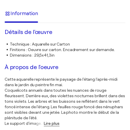
Information
Détails de l'œuvre
Technique
:
Aquarelle sur Carton
Finitions
:
Oeuvre sur carton. Encadrement sur demande.
Dimensions
:
29,5x41,3in
À propos de l'oeuvre
Cette aquarelle représente le paysage de l'étang l'après-midi
dans le jardin du peintre fin mai.
Coquelicots annuels dans toutes les nuances de rouge
fleurissent. Derrière eux, des violettes nocturnes brillent dans des
tons violets. Les arbres et les buissons se reflètent dans le vert
foncé intense de l'étang. Les feuilles rouge foncé des nénuphars
sont visibles devant une jetée. La photo montre le début de la
plénitude de l'été.
Le support d'image
…
Lire plus