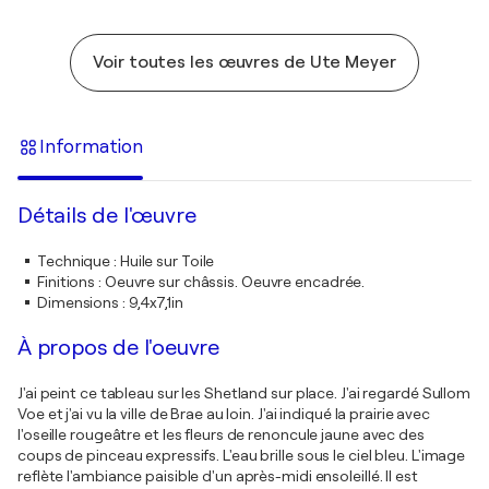
Voir toutes les œuvres de Ute Meyer
Information
Détails de l'œuvre
Technique
:
Huile sur Toile
Finitions
:
Oeuvre sur châssis. Oeuvre encadrée.
Dimensions
:
9,4x7,1in
À propos de l'oeuvre
J'ai peint ce tableau sur les Shetland sur place. J'ai regardé Sullom
Voe et j'ai vu la ville de Brae au loin. J'ai indiqué la prairie avec
l'oseille rougeâtre et les fleurs de renoncule jaune avec des
coups de pinceau expressifs. L'eau brille sous le ciel bleu. L'image
reflète l'ambiance paisible d'un après-midi ensoleillé. Il est