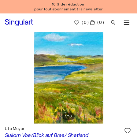
10 % de réduction
pour tout abonnement à la newsletter
(
0
)
( 0 )
1
/
10
Ute Meyer
Sullom Voe/Blick auf Brae/ Shetland