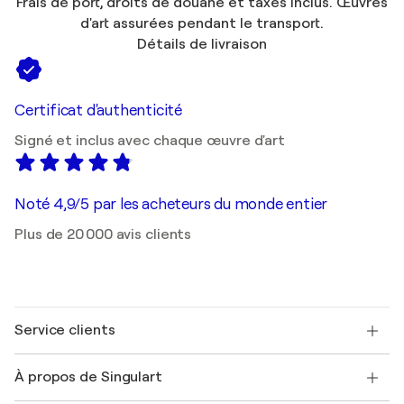
Frais de port, droits de douane et taxes inclus. Œuvres
d'art assurées pendant le transport.
Détails de livraison
Certificat d'authenticité
Signé et inclus avec chaque œuvre d'art
Noté 4,9/5 par les acheteurs du monde entier
Plus de 20 000 avis clients
Service clients
Nous contacter
À propos de Singulart
Expédition
Politique de retour