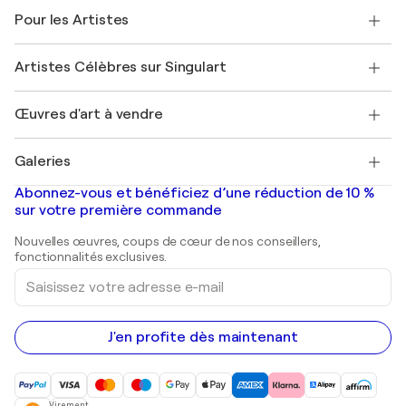
A propos de nous
Témoignages de clients
Pour les Artistes
FAQ
Offrir une carte cadeau
Sociétés affiliées
Rejoignez notre programme commercial
Rejoindre Singulart en tant qu'artiste
Nos artistes
Mon compte
Artistes Célèbres sur Singulart
Se connecter en tant qu'Artiste
Magazine Singulart
Protection acheteur
Emplois
+33 1 76 44 06 42
Henri Matisse
Découvrez une sélection d'art original
Œuvres d'art à vendre
Marc Chagall
Pablo Picasso
Tableaux à vendre
Salvador Dalí
Galeries
Tableaux abstraits à vendre
Banksy
Peintures à l'huile
Mr. Brainwash
Galeries d'art en France
Abonnez-vous et bénéficiez d’une réduction de 10 %
Peintures de paysage
Shepard Fairey
Galeries d'art en Belgique
sur votre première commande
Estampes
Sculptures
Nouvelles œuvres, coups de cœur de nos conseillers,
Peintures acryliques
fonctionnalités exclusives.
Saisissez
votre
adresse
e-
mail
J'en profite dès maintenant
Virement