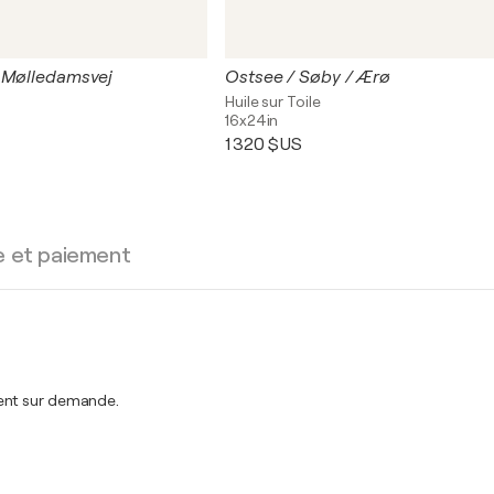
 Mølledamsvej
Ostsee / Søby / Ærø
Huile sur Toile
16x24in
1 320 $US
e et paiement
ment sur demande.