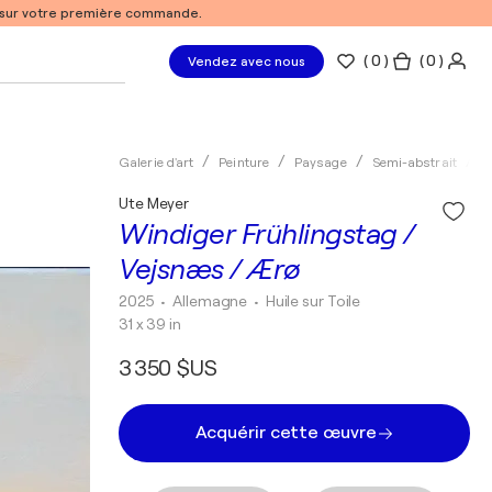
% sur votre première commande.
(
0
)
( 0 )
Vendez avec nous
Galerie d'art
Peinture
Paysage
Semi-abstrait
H
Ute Meyer
Windiger Frühlingstag /
Vejsnæs / Ærø
2025
• Allemagne
•
Huile sur Toile
31 x 39 in
3 350 $US
Acquérir cette œuvre