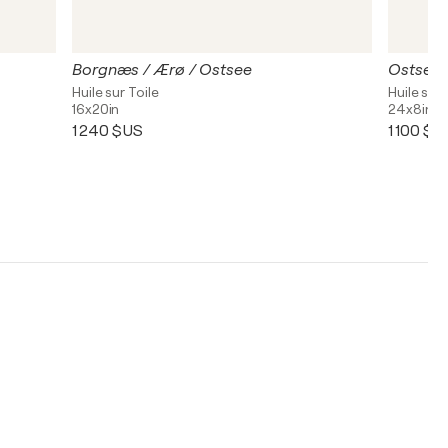
Borgnæs / Ærø / Ostsee
Ostsee 
Huile sur Toile
Huile sur 
16x20in
24x8in
1 240 $US
1 100 $U