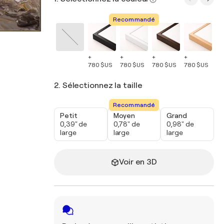
Recommandé
+
+
+
+
+
780 $US
780 $US
780 $US
780 $US
78
2. Sélectionnez la taille
Recommandé
Petit
Moyen
Grand
0,39" de
0,78" de
0,98" de
large
large
large
Voir en 3D