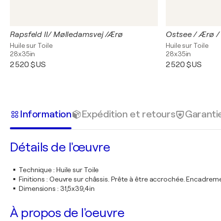
Rapsfeld II/ Mølledamsvej /Ærø
Ostsee / Ærø /
Huile sur Toile
Huile sur Toile
28x35in
28x35in
2 520 $US
2 520 $US
Information
Expédition et retours
Garanti
Détails de l'œuvre
Technique
:
Huile sur Toile
Finitions
:
Oeuvre sur châssis. Prête à être accrochée. Encadre
Dimensions
:
31,5x39,4in
À propos de l'oeuvre