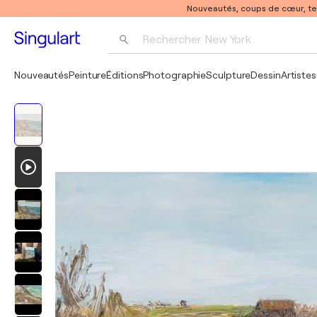
Nouveautés, coups de cœur, t
Rechercher 
New York
Photographie
Nouveautés
Peinture
Éditions
Photographie
Sculpture
Dessin
Artistes
Pop Art
Pablo Picasso