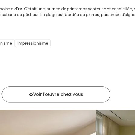
danoise d'Ærø. C'était une journée de printemps venteuse et ensoleillée,
e cabane de pêcheur. La plage est bordée de pierres, parsemée d'algues. L
nnisme
Impressionisme
Voir l'œuvre chez vous
U