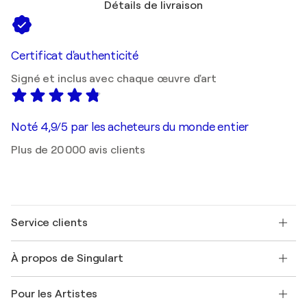
Détails de livraison
Certificat d'authenticité
Signé et inclus avec chaque œuvre d'art
Noté 4,9/5 par les acheteurs du monde entier
Plus de 20 000 avis clients
Service clients
Nous contacter
À propos de Singulart
Expédition
Politique de retour
A propos de nous
Témoignages de clients
Pour les Artistes
FAQ
Offrir une carte cadeau