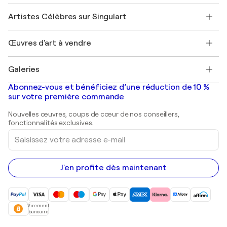
Sociétés affiliées
Rejoignez notre programme commercial
Rejoindre Singulart en tant qu'artiste
Nos artistes
Mon compte
Artistes Célèbres sur Singulart
Se connecter en tant qu'Artiste
Magazine Singulart
Protection acheteur
Emplois
+33 1 76 44 06 42
Henri Matisse
Découvrez une sélection d'art original
Œuvres d'art à vendre
Marc Chagall
Pablo Picasso
Tableaux à vendre
Salvador Dalí
Galeries
Tableaux abstraits à vendre
Banksy
Peintures à l'huile
Mr. Brainwash
Galeries d'art en France
Abonnez-vous et bénéficiez d’une réduction de 10 %
Peintures de paysage
Shepard Fairey
Galeries d'art en Belgique
sur votre première commande
Estampes
Sculptures
Nouvelles œuvres, coups de cœur de nos conseillers,
Peintures acryliques
fonctionnalités exclusives.
Saisissez
votre
adresse
e-
mail
J'en profite dès maintenant
Virement
bancaire