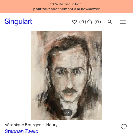
10 % de réduction
pour tout abonnement à la newsletter
(
0
)
( 0 )
1
/
2
Véronique Bourgeois-Noury
Stephan Zweig