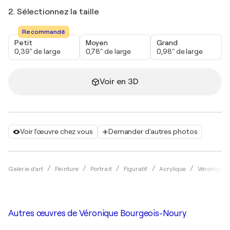
2. Sélectionnez la taille
Recommandé
Petit
Moyen
Grand
0,39" de large
0,78" de large
0,98" de large
Voir en 3D
Voir l'œuvre chez vous
Demander d'autres photos
Galerie d'art
Peinture
Portrait
Figuratif
Acrylique
Véronique 
Autres œuvres de
Véronique Bourgeois-Noury