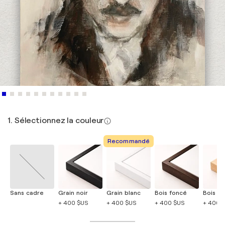
1. Sélectionnez la couleur
Recommandé
Sans cadre
Grain noir
Grain blanc
Bois foncé
Bois cla
+ 400 $US
+ 400 $US
+ 400 $US
+ 400 