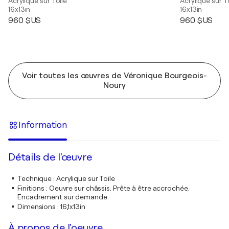
Acrylique sur Toile
Acrylique sur T
16x13in
16x13in
960 $US
960 $US
Voir toutes les œuvres de Véronique Bourgeois-
Noury
Information
Détails de l'œuvre
Technique
:
Acrylique sur Toile
Finitions
:
Oeuvre sur châssis. Prête à être accrochée.
Encadrement sur demande.
Dimensions
:
16,1x13in
À propos de l'oeuvre