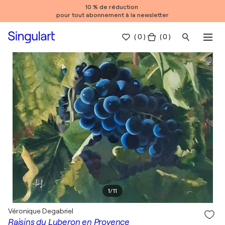
10 % de réduction
pour tout abonnement à la newsletter
(
0
)
( 0 )
1
/
11
Véronique Degabriel
Raisins du Luberon en Provence