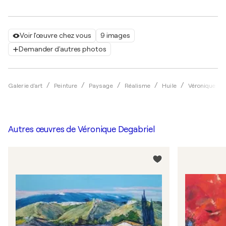
Voir l'œuvre chez vous
9 images
Demander d'autres photos
Galerie d'art
Peinture
Paysage
Réalisme
Huile
Véronique De
Autres œuvres de
Véronique Degabriel