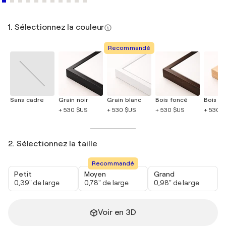
1. Sélectionnez la couleur
Recommandé
Sans cadre
Grain noir
Grain blanc
Bois foncé
Bois cla
+ 530 $US
+ 530 $US
+ 530 $US
+ 530 
2. Sélectionnez la taille
Recommandé
Petit
Moyen
Grand
0,39" de large
0,78" de large
0,98" de large
Voir en 3D