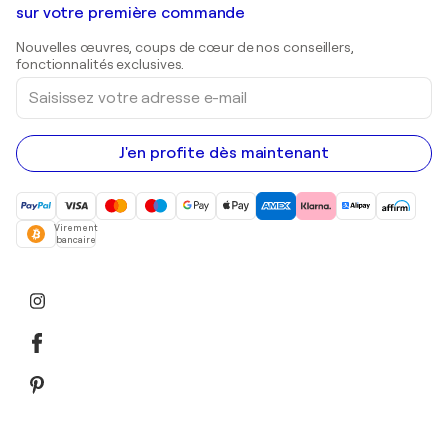
Shepard Fairey
Galeries d'art en Belgique
sur votre première commande
Estampes
Sculptures
Nouvelles œuvres, coups de cœur de nos conseillers,
Peintures acryliques
fonctionnalités exclusives.
Saisissez
votre
adresse
e-
mail
J'en profite dès maintenant
Virement
bancaire