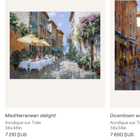
Mediterranean delight
Downtown w
Acrylique sur Toile
Acrylique sur T
36x48in
36x36in
7 210 $US
7 690 $US