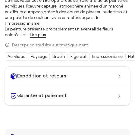
de mes vacances en Europe. Créée sur toile à l'aide de peintures
acryliques, l'œuvre capture l'atmosphère animée d'un marché
aux fleurs européen grâce à des coups de pinceau audacieux et
une palette de couleurs vives caractéristiques de
l'impressionnisme.
La peinture présente probablement un éventail de fleurs
colorées et
…
Lire plus
Description traduite automatiquement.
Acrylique
Paysage
Urbain
Figuratif
Impressionisme
Nat
Expédition et retours
Garantie et paiement