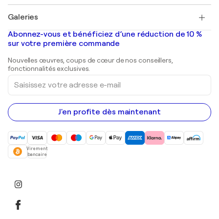
Pablo Picasso
Tableaux à vendre
Salvador Dalí
Galeries
Tableaux abstraits à vendre
Banksy
Peintures à l'huile
Mr. Brainwash
Galeries d'art en France
Abonnez-vous et bénéficiez d’une réduction de 10 %
Peintures de paysage
Shepard Fairey
Galeries d'art en Belgique
sur votre première commande
Estampes
Sculptures
Nouvelles œuvres, coups de cœur de nos conseillers,
Peintures acryliques
fonctionnalités exclusives.
Saisissez
votre
adresse
e-
mail
J'en profite dès maintenant
Virement
bancaire