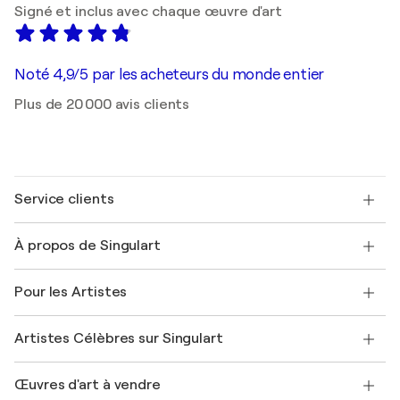
Signé et inclus avec chaque œuvre d'art
Noté 4,9/5 par les acheteurs du monde entier
Plus de 20 000 avis clients
Service clients
Nous contacter
À propos de Singulart
Expédition
Politique de retour
A propos de nous
Témoignages de clients
Pour les Artistes
FAQ
Offrir une carte cadeau
Sociétés affiliées
Rejoignez notre programme commercial
Rejoindre Singulart en tant qu'artiste
Nos artistes
Mon compte
Artistes Célèbres sur Singulart
Se connecter en tant qu'Artiste
Magazine Singulart
Protection acheteur
Emplois
+33 1 76 44 06 42
Henri Matisse
Découvrez une sélection d'art original
Œuvres d'art à vendre
Marc Chagall