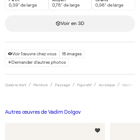
0,39" de large
0,78" de large
0,98" de large
Voir en 3D
Voir l'œuvre chez vous
18 images
Demander d'autres photos
Galerie d'art
Peinture
Paysage
Figuratif
Acrylique
Vadim Do
Autres œuvres de
Vadim Dolgov