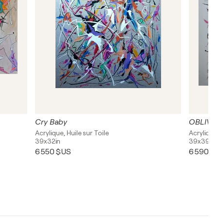
Cry Baby
OBLIVION
Acrylique, Huile sur Toile
Acrylique
39x32in
39x39in
6 550 $US
6 590 $