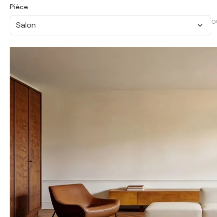
Pièce
O
Salon