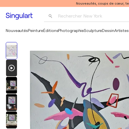
Nouveautés, coups de cœur, t
Rechercher 
New York
Photographie
Nouveautés
Peinture
Éditions
Photographie
Sculpture
Dessin
Artistes
Pop Art
Pablo Picasso