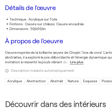
Détails de l'œuvre
Technique
:
Acrylique sur Toile
Finitions
:
Oeuvre sur châssis. Oeuvre encadrée.
Dimensions
:
59,1x59,1in
À propos de l'oeuvre
Oeuvre inspirée de la brillante œuvre de Chopin "Joie de vivre". L'
abstraites, il a exploré la joie débordante et l'énergie dynamique 
invitation à ressentir le pouls vibrant du
…
Lire plus
Description traduite automatiquement.
Acrylique
Abstraction
Abstrait
Nature
Esquisse
Poiss
Découvrir dans des intérieurs