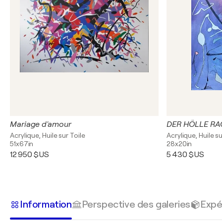
Mariage d'amour
DER HÖLLE RA
Acrylique, Huile sur Toile
Acrylique, Huile su
51x67in
28x20in
12 950 $US
5 430 $US
Information
Perspective des galeries
Expé