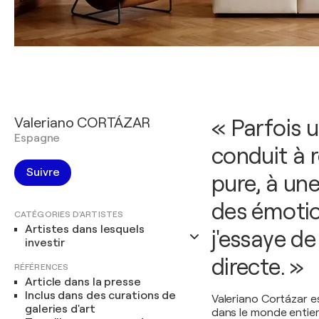
Valeriano CORTÁZAR
« Parfois 
Espagne
conduit à r
Suivre
pure, à un
des émotio
CATÉGORIES D'ARTISTES
Artistes dans lesquels
j'essaye d
investir
directe. »
RÉFÉRENCES
Article dans la presse
Inclus dans des curations de
Valeriano Cortázar e
galeries d'art
dans le monde entier