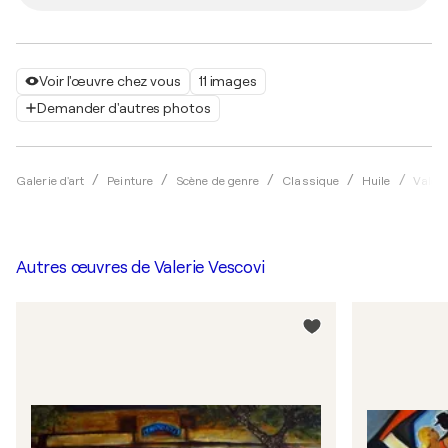
Voir l'œuvre chez vous
11 images
Demander d'autres photos
Galerie d'art
Peinture
Scène de genre
Classique
Huile
Valeri
Autres œuvres de
Valerie Vescovi