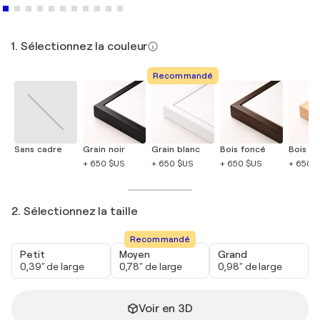
1. Sélectionnez la couleur
Recommandé
Sans cadre
Grain noir
Grain blanc
Bois foncé
Bois cla
+ 650 $US
+ 650 $US
+ 650 $US
+ 650 
2. Sélectionnez la taille
Recommandé
Petit
Moyen
Grand
0,39" de large
0,78" de large
0,98" de large
Voir en 3D