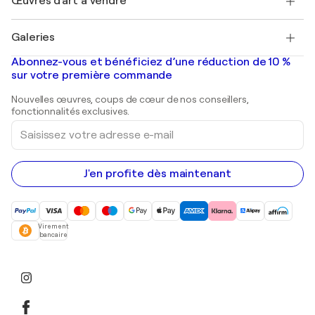
Œuvres d'art à vendre
Marc Chagall
Pablo Picasso
Tableaux à vendre
Salvador Dalí
Galeries
Tableaux abstraits à vendre
Banksy
Peintures à l'huile
Mr. Brainwash
Galeries d'art en France
Abonnez-vous et bénéficiez d’une réduction de 10 %
Peintures de paysage
Shepard Fairey
Galeries d'art en Belgique
sur votre première commande
Estampes
Sculptures
Nouvelles œuvres, coups de cœur de nos conseillers,
Peintures acryliques
fonctionnalités exclusives.
Saisissez
votre
adresse
e-
mail
J'en profite dès maintenant
Virement
bancaire