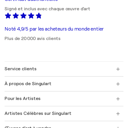
Signé et inclus avec chaque œuvre d'art
Noté 4,9/5 par les acheteurs du monde entier
Plus de 20 000 avis clients
Service clients
Nous contacter
À propos de Singulart
Expédition
Politique de retour
A propos de nous
Témoignages de clients
Pour les Artistes
FAQ
Offrir une carte cadeau
Sociétés affiliées
Rejoignez notre programme commercial
Rejoindre Singulart en tant qu'artiste
Nos artistes
Mon compte
Artistes Célèbres sur Singulart
Se connecter en tant qu'Artiste
Magazine Singulart
Protection acheteur
Emplois
+33 1 76 44 06 42
Henri Matisse
Découvrez une sélection d'art original