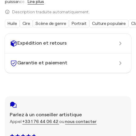
puissance
…
Lire plus
Description traduite automatiquement.
Huile
Cire
Scène de genre
Portrait
Culture populaire
Cl
Expédition et retours
Garantie et paiement
Parlez à un conseiller artistique
Appel
+33 1 76 44 06 42
ou
nous contacter