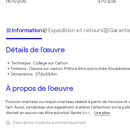
1 670 $US
370 $US
Information
Expédition et retours
Garanti
Détails de l'œuvre
Technique
:
Collage sur Carton
Finitions
:
Oeuvre sur carton. Prête à être accrochée. Encadrem
Dimensions
:
27,6x39,4in
À propos de l'oeuvre
Poisson-marteau ou requin-marteau réalisé à partir de mousse et 
l'art. Aussi, ce tableau vise également à attirer l’attention sur la 
devrait en aucun cas être autorisé. Après tout,
…
Lire plus
Description traduite automatiquement.