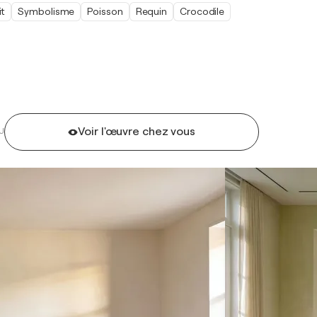
it
Symbolisme
Poisson
Requin
Crocodile
Voir l'œuvre chez vous
U