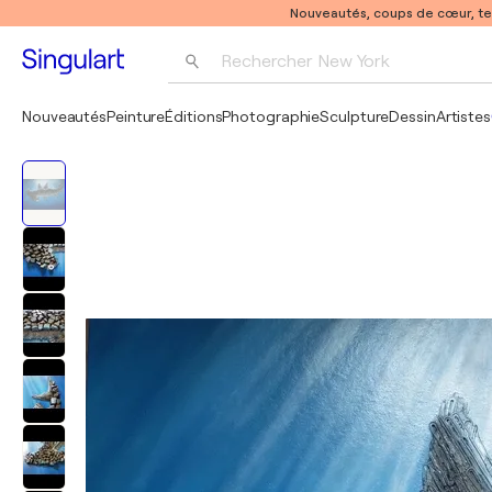
Nouveautés, coups de cœur, t
Rechercher 
New York
Photographie
Nouveautés
Peinture
Éditions
Photographie
Sculpture
Dessin
Artistes
Pop Art
Pablo Picasso