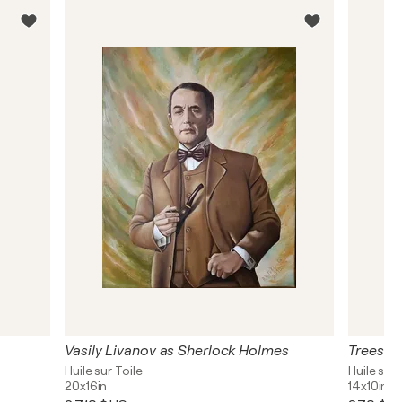
Vasily Livanov as Sherlock Holmes
Trees ne
Huile sur Toile
Huile sur
20x16in
14x10in