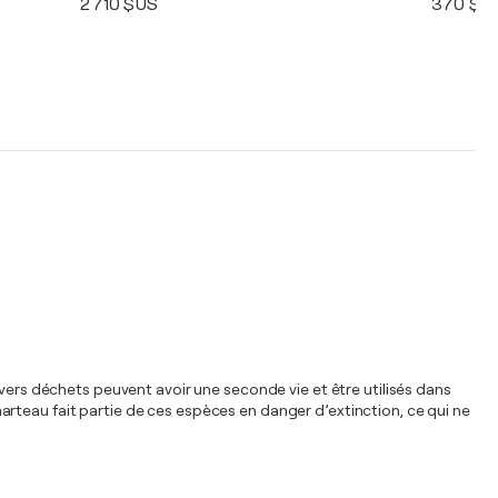
2 710 $US
370 $U
rs déchets peuvent avoir une seconde vie et être utilisés dans
n marteau fait partie de ces espèces en danger d’extinction, ce qui ne