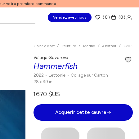
% sur votre première commande.
(
0
)
( 0 )
Vendez avec nous
Galerie d'art
Peinture
Marine
Abstrait
Collage
Valerija Govorova
Hammerfish
2022
• Lettonie
•
Collage sur Carton
28 x 39 in
1 670 $US
Acquérir cette œuvre