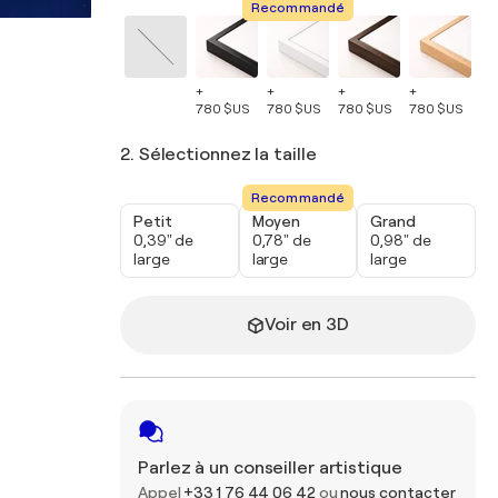
Recommandé
+
+
+
+
+
780 $US
780 $US
780 $US
780 $US
78
2. Sélectionnez la taille
Recommandé
Petit
Moyen
Grand
0,39" de
0,78" de
0,98" de
large
large
large
Voir en 3D
Parlez à un conseiller artistique
Appel
+33 1 76 44 06 42
ou
nous contacter