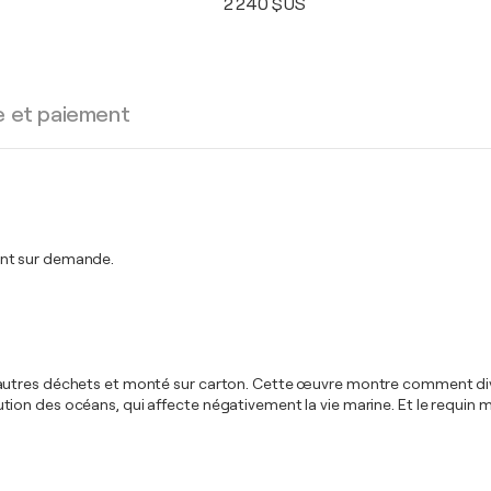
2 240 $US
e et paiement
ent sur demande.
autres déchets et monté sur carton. Cette œuvre montre comment dive
pollution des océans, qui affecte négativement la vie marine. Et le requi