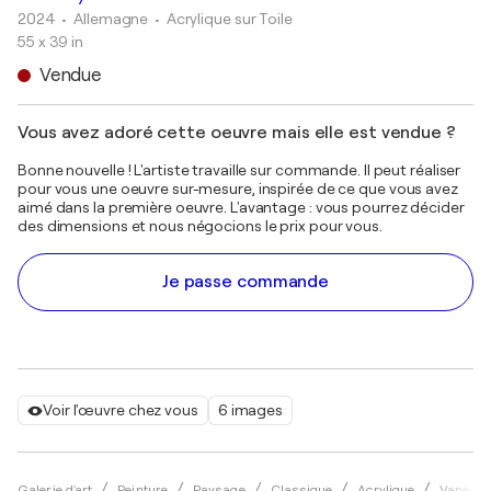
2024
• Allemagne
•
Acrylique sur Toile
55 x 39 in
Vendue
Vous avez adoré cette oeuvre mais elle est vendue ?
Bonne nouvelle ! L'artiste travaille sur commande. Il peut réaliser
pour vous une oeuvre sur-mesure, inspirée de ce que vous avez
aimé dans la première oeuvre. L'avantage : vous pourrez décider
des dimensions et nous négocions le prix pour vous.
Je passe commande
Voir l'œuvre chez vous
6 images
Galerie d'art
Peinture
Paysage
Classique
Acrylique
Vaness