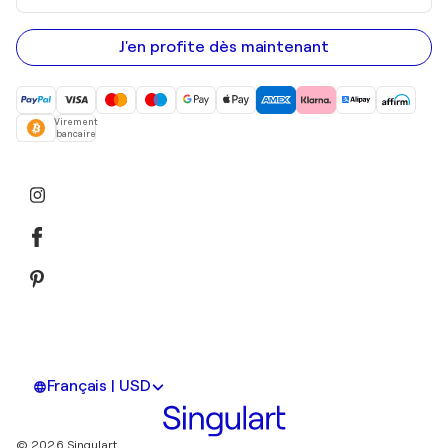
adresse
e-
mail
J'en profite dès maintenant
Virement
bancaire
Français | USD
© 2026 Singulart