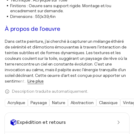
Technique
:
Acrylique sur Toile
Finitions
:
Oeuvre sans support rigide. Montage et/ou
encadrement sur demande.
Dimensions
:
55,1x39,4in
À propos de l'oeuvre
Dans cette peinture, j'ai cherché à capturer un mélange éthéré
de sérénité et d'émotions émouvantes à travers l'interaction de
teintes subtiles et de formes dynamiques. Les textures et les
couleurs coulent sur la toile, suggérant un paysage de rêve où la
terre rencontre un ciel en constante évolution. C'est une
invocation au calme, mais il palpite avec l'énergie tranquille d'un
soleil déclinant. Cette œuvre d'art est conçue pour apporter un
sentiment
…
Lire plus
Description traduite automatiquement.
Acrylique
Paysage
Nature
Abstraction
Classique
Vinta
Expédition et retours