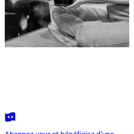
VANESSA
ONUK
Vous avez adoré cette oeuvre mais elle est vendue ?
Serenity