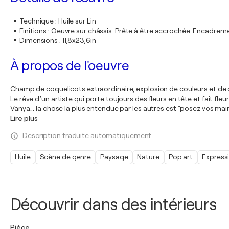
Technique
:
Huile sur Lin
Finitions
:
Oeuvre sur châssis. Prête à être accrochée. Encadre
Dimensions
:
11,8x23,6in
À propos de l'oeuvre
Champ de coquelicots extraordinaire, explosion de couleurs et de c
Le rêve d’un artiste qui porte toujours des fleurs en tête et fait fleu
Vanya... la chose la plus entendue par les autres est "posez vos m
Lire plus
Description traduite automatiquement.
Huile
Scène de genre
Paysage
Nature
Pop art
Express
Découvrir dans des intérieurs
Pièce