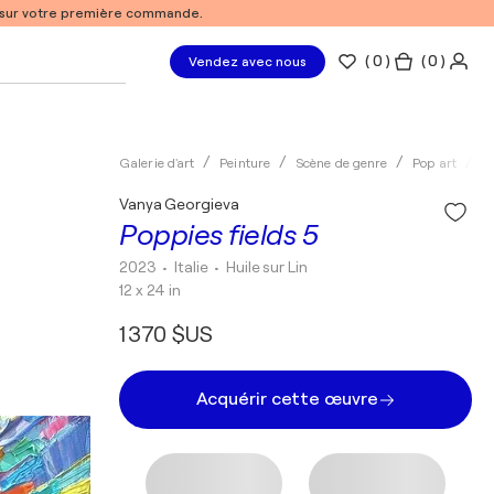
% sur votre première commande.
(
0
)
( 0 )
Vendez avec nous
Galerie d'art
Peinture
Scène de genre
Pop art
H
Vanya Georgieva
Poppies fields 5
2023
• Italie
•
Huile sur Lin
12 x 24 in
1 370 $US
Acquérir cette œuvre