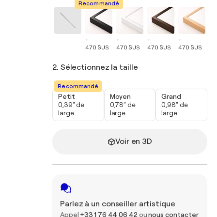
Recommandé
+
+
+
+
+
470 $US
470 $US
470 $US
470 $US
47
2. Sélectionnez la taille
Recommandé
Petit
Moyen
Grand
0,39" de
0,78" de
0,98" de
large
large
large
Voir en 3D
Parlez à un conseiller artistique
Appel
+33 1 76 44 06 42
ou
nous contacter