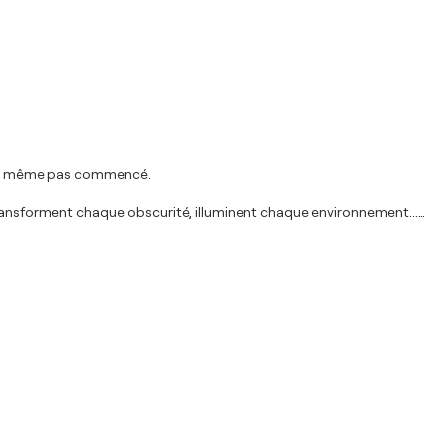
r n'a même pas commencé.
 transforment chaque obscurité, illuminent chaque environnement...
…