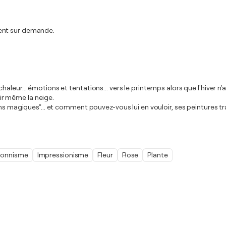
ment sur demande.
haleur... émotions et tentations... vers le printemps alors que l'hive
rir même la neige.
ains magiques"... et comment pouvez-vous lui en vouloir, ses peintures
ionnisme
Impressionisme
Fleur
Rose
Plante