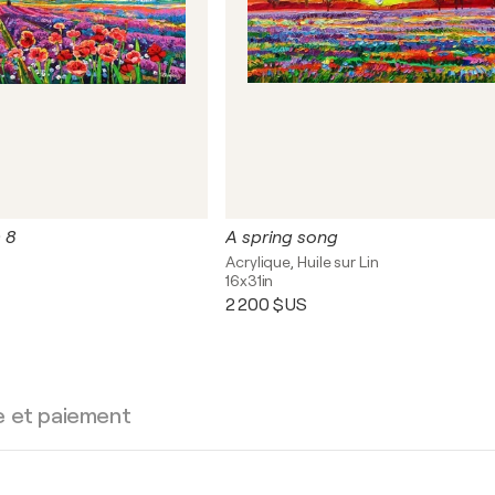
 8
A spring song
Acrylique, Huile sur Lin
16x31in
2 200 $US
e et paiement