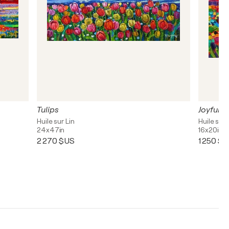
Tulips
Joyful
Huile sur Lin
Huile sur 
24x47in
16x20in
2 270 $US
1 250 $