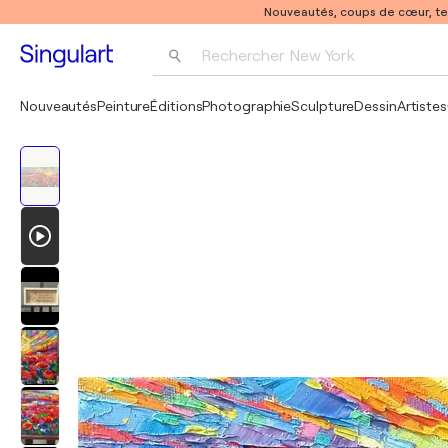
Nouveautés, coups de cœur, t
Rechercher 
New York
Photographie
Nouveautés
Peinture
Éditions
Photographie
Sculpture
Dessin
Artistes
Pop Art
Pablo Picasso