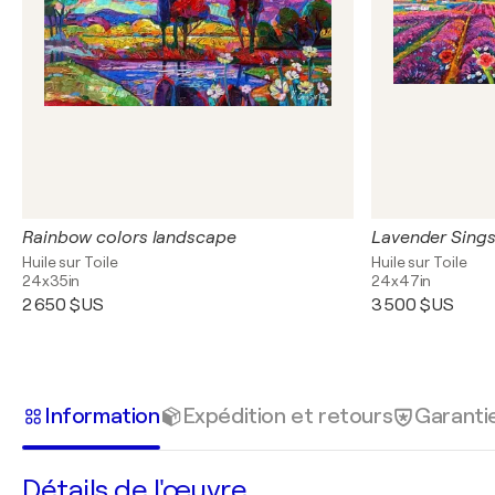
Rainbow colors landscape
Lavender Sings
Huile sur Toile
Huile sur Toile
24x35in
24x47in
2 650 $US
3 500 $US
Information
Expédition et retours
Garanti
Détails de l'œuvre