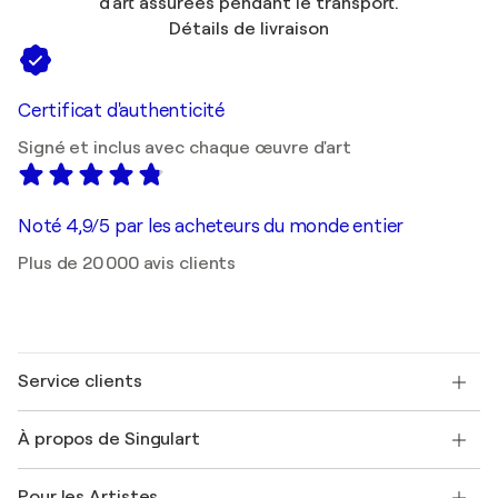
d'art assurées pendant le transport.
Détails de livraison
Certificat d'authenticité
Signé et inclus avec chaque œuvre d'art
Noté 4,9/5 par les acheteurs du monde entier
Plus de 20 000 avis clients
Service clients
Nous contacter
À propos de Singulart
Expédition
Politique de retour
A propos de nous
Témoignages de clients
Pour les Artistes