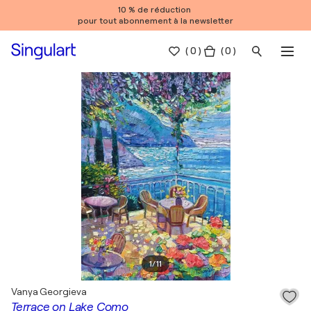
10 % de réduction
pour tout abonnement à la newsletter
(
0
)
( 0 )
1
/
11
Vanya Georgieva
Terrace on Lake Como