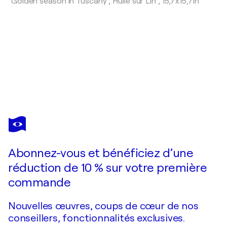
"Golden season in Tuscany",
Huile sur Lin
,
15,7x15,7in
VANYA
GEORGIEVA
Vous avez adoré cette oeuvre mais elle est vendue ?
Terrace on Lake Como
Abonnez-vous et bénéficiez d’une
Je passe commande
réduction de 10 % sur votre première
commande
Nouvelles œuvres, coups de cœur de nos
conseillers, fonctionnalités exclusives.