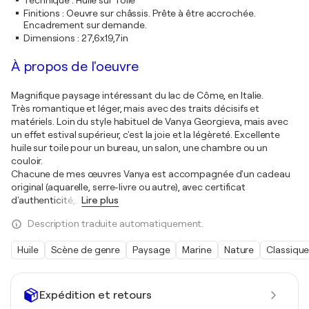
Technique
:
Huile sur Toile
Finitions
:
Oeuvre sur châssis. Prête à être accrochée.
Encadrement sur demande.
Dimensions
:
27,6x19,7in
À propos de l'oeuvre
Magnifique paysage intéressant du lac de Côme, en Italie.
Très romantique et léger, mais avec des traits décisifs et
matériels. Loin du style habituel de Vanya Georgieva, mais avec
un effet estival supérieur, c'est la joie et la légèreté. Excellente
huile sur toile pour un bureau, un salon, une chambre ou un
couloir.
Chacune de mes œuvres Vanya est accompagnée d'un cadeau
original (aquarelle, serre-livre ou autre), avec certificat
d'authenticité,
…
Lire plus
Description traduite automatiquement.
Huile
Scène de genre
Paysage
Marine
Nature
Classiqu
Expédition et retours