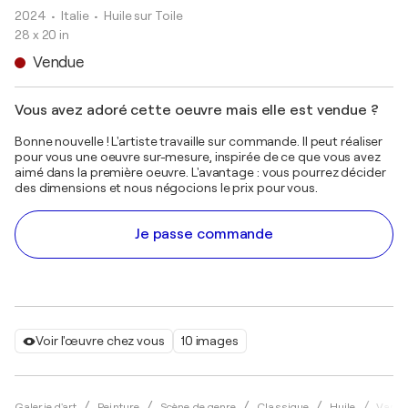
2024
• Italie
•
Huile sur Toile
28 x 20 in
Vendue
Vous avez adoré cette oeuvre mais elle est vendue ?
Bonne nouvelle ! L'artiste travaille sur commande. Il peut réaliser
pour vous une oeuvre sur-mesure, inspirée de ce que vous avez
aimé dans la première oeuvre. L'avantage : vous pourrez décider
des dimensions et nous négocions le prix pour vous.
Je passe commande
Voir l'œuvre chez vous
10 images
Galerie d'art
Peinture
Scène de genre
Classique
Huile
Vanya