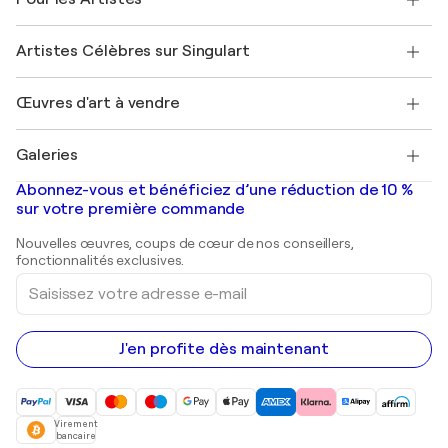
FAQ
Offrir une carte cadeau
Sociétés affiliées
Rejoignez notre programme commercial
Rejoindre Singulart en tant qu'artiste
Nos artistes
Mon compte
Artistes Célèbres sur Singulart
Se connecter en tant qu'Artiste
Magazine Singulart
Protection acheteur
Emplois
+33 1 76 44 06 42
Henri Matisse
Découvrez une sélection d'art original
Œuvres d'art à vendre
Marc Chagall
Pablo Picasso
Tableaux à vendre
Salvador Dalí
Galeries
Tableaux abstraits à vendre
Banksy
Peintures à l'huile
Mr. Brainwash
Galeries d'art en France
Abonnez-vous et bénéficiez d’une réduction de 10 %
Peintures de paysage
Shepard Fairey
Galeries d'art en Belgique
sur votre première commande
Estampes
Sculptures
Nouvelles œuvres, coups de cœur de nos conseillers,
Peintures acryliques
fonctionnalités exclusives.
Saisissez
votre
adresse
e-
mail
J'en profite dès maintenant
Virement
bancaire