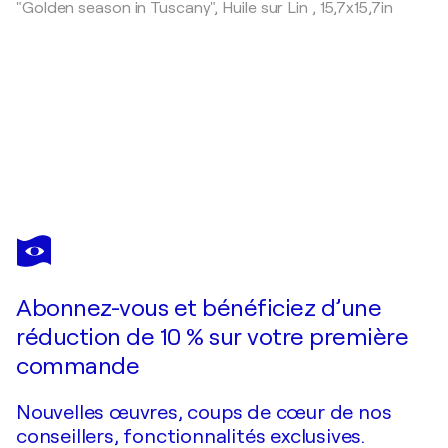
"Golden season in Tuscany",
Huile sur Lin
,
15,7x15,7in
VANYA
GEORGIEVA
Vous avez adoré cette oeuvre mais elle est vendue ?
Water lilies reflections 2
Abonnez-vous et bénéficiez d’une
Je passe commande
réduction de 10 % sur votre première
commande
Nouvelles œuvres, coups de cœur de nos
conseillers, fonctionnalités exclusives.