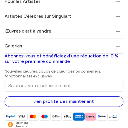
Pour les Artistes
FAQ
Offrir une carte cadeau
Sociétés affiliées
Rejoignez notre programme commercial
Rejoindre Singulart en tant qu'artiste
Nos artistes
Mon compte
Artistes Célèbres sur Singulart
Se connecter en tant qu'Artiste
Magazine Singulart
Protection acheteur
Emplois
+33 1 76 44 06 42
Henri Matisse
Découvrez une sélection d'art original
Œuvres d'art à vendre
Marc Chagall
Pablo Picasso
Tableaux à vendre
Salvador Dalí
Galeries
Tableaux abstraits à vendre
Banksy
Peintures à l'huile
Mr. Brainwash
Galeries d'art en France
Abonnez-vous et bénéficiez d’une réduction de 10 %
Peintures de paysage
Shepard Fairey
Galeries d'art en Belgique
sur votre première commande
Estampes
Sculptures
Nouvelles œuvres, coups de cœur de nos conseillers,
Peintures acryliques
fonctionnalités exclusives.
Saisissez
votre
adresse
e-
mail
J'en profite dès maintenant
Virement
bancaire