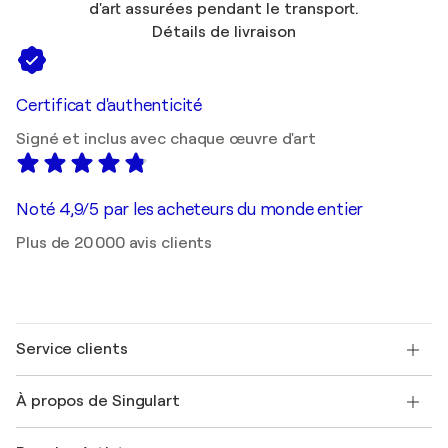
d'art assurées pendant le transport.
Détails de livraison
Certificat d'authenticité
Signé et inclus avec chaque œuvre d'art
Noté 4,9/5 par les acheteurs du monde entier
Plus de 20 000 avis clients
Service clients
Nous contacter
À propos de Singulart
Expédition
Politique de retour
A propos de nous
Témoignages de clients