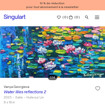
10 % de réduction
pour tout abonnement à la newsletter
(
0
)
( 0 )
1
/
14
Vanya Georgieva
Water lilies reflections 2
2023
• Italie
•
Huile sur Lin
8 x 16 in