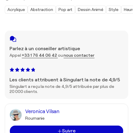
Acrylique
Abstraction
Pop art
Dessin Animé
Style
Heur
Parlez à un conseiller artistique
Appel
+33 1 76 44 06 42
ou
nous contacter
Les clients attribuent à Singulart la note de 4,9/5
Singulart a reçu la note de 4,9/5 attribuée par plus de
20 000 clients.
Veronica Vilsan
Roumanie
Suivre