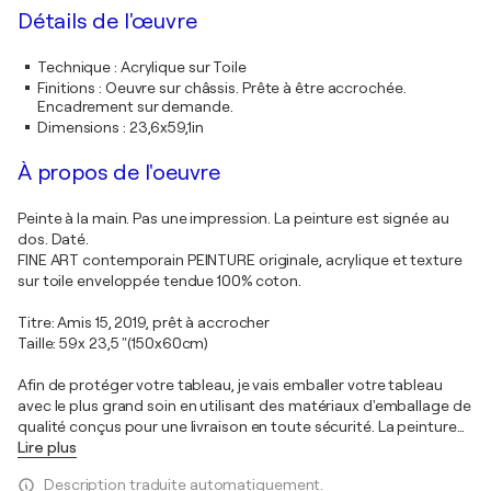
Détails de l'œuvre
Technique
:
Acrylique sur Toile
Finitions
:
Oeuvre sur châssis. Prête à être accrochée.
Encadrement sur demande.
Dimensions
:
23,6x59,1in
À propos de l'oeuvre
Peinte à la main. Pas une impression. La peinture est signée au
dos. Daté.
FINE ART contemporain PEINTURE originale, acrylique et texture
sur toile enveloppée tendue 100% coton.
Titre: Amis 15, 2019, prêt à accrocher
Taille: 59x 23,5 "(150x60cm)
Afin de protéger votre tableau, je vais emballer votre tableau
avec le plus grand soin en utilisant des matériaux d'emballage de
qualité conçus pour une livraison en toute sécurité. La peinture
…
Lire plus
Description traduite automatiquement.