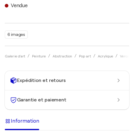
Vendue
6 images
Galerie d'art
Peinture
Abstraction
Pop art
Acrylique
Veronica
Expédition et retours
Garantie et paiement
Information