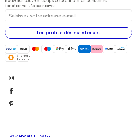
Nouvelles œuvres, coups de cœur de nos conseillers,
Peintures acryliques
fonctionnalités exclusives.
Saisissez
votre
adresse
e-
mail
J'en profite dès maintenant
Virement
bancaire
Français | USD