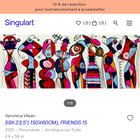
10 % de réduction
pour tout abonnement à la newsletter
(
0
)
( 0 )
1
/
6
Veronica Vilsan
59X 23,5"( 150X60CM), FRIENDS 15
2019
• Roumanie
•
Acrylique sur Toile
24 x 59 in