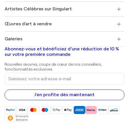
Sociétés affiliées
Rejoignez notre programme commercial
Rejoindre Singulart en tant qu'artiste
Nos artistes
Mon compte
Artistes Célèbres sur Singulart
Se connecter en tant qu'Artiste
Magazine Singulart
Protection acheteur
Emplois
+33 1 76 44 06 42
Henri Matisse
Découvrez une sélection d'art original
Œuvres d'art à vendre
Marc Chagall
Pablo Picasso
Tableaux à vendre
Salvador Dalí
Galeries
Tableaux abstraits à vendre
Banksy
Peintures à l'huile
Mr. Brainwash
Galeries d'art en France
Abonnez-vous et bénéficiez d’une réduction de 10 %
Peintures de paysage
Shepard Fairey
Galeries d'art en Belgique
sur votre première commande
Estampes
Sculptures
Nouvelles œuvres, coups de cœur de nos conseillers,
Peintures acryliques
fonctionnalités exclusives.
Saisissez
votre
adresse
e-
mail
J'en profite dès maintenant
Virement
bancaire