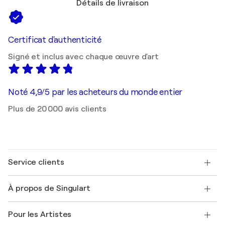
Détails de livraison
Certificat d'authenticité
Signé et inclus avec chaque œuvre d'art
Noté 4,9/5 par les acheteurs du monde entier
Plus de 20 000 avis clients
Service clients
Nous contacter
À propos de Singulart
Expédition
Politique de retour
A propos de nous
Témoignages de clients
Pour les Artistes
FAQ
Offrir une carte cadeau