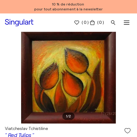
10 % de réduction
pour tout abonnement à la newsletter
(
0
)
( 0 )
1
/
2
Viatcheslav Tchistiline
" Red Tulips "