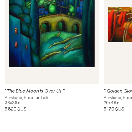
' The Blue Moon is Over Us "
" Golden Glo
Acrylique, Huile sur Toile
Acrylique, Huile
36x36in
20x48in
5 820 $US
5 170 $US