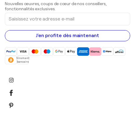
Sculptures
Nouvelles œuvres, coups de cœur de nos conseillers,
Peintures acryliques
fonctionnalités exclusives.
Saisissez
votre
adresse
e-
mail
J'en profite dès maintenant
Virement
bancaire