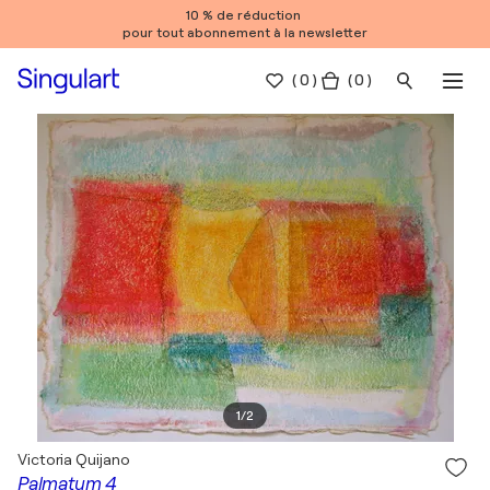
10 % de réduction
pour tout abonnement à la newsletter
(
0
)
( 0 )
1
/
2
Victoria Quijano
Palmatum 4