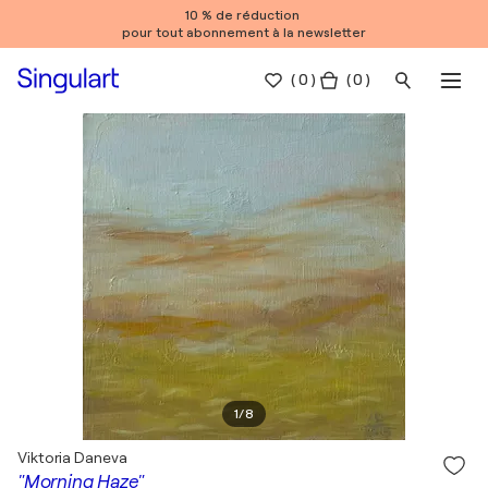
10 % de réduction
pour tout abonnement à la newsletter
(
0
)
( 0 )
1
/
8
Viktoria Daneva
"Morning Haze"