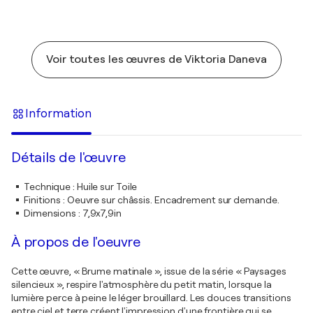
Voir toutes les œuvres de Viktoria Daneva
Information
Détails de l'œuvre
Technique
:
Huile sur Toile
Finitions
:
Oeuvre sur châssis. Encadrement sur demande.
Dimensions
:
7,9x7,9in
À propos de l'oeuvre
Cette œuvre, « Brume matinale », issue de la série « Paysages
silencieux », respire l'atmosphère du petit matin, lorsque la
lumière perce à peine le léger brouillard. Les douces transitions
entre ciel et terre créent l'impression d'une frontière qui se