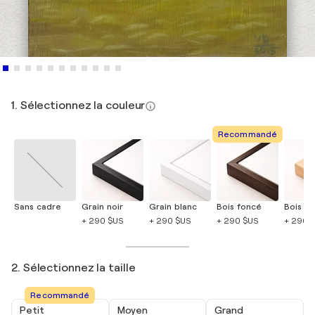
1. Sélectionnez la couleur
Recommandé
Sans cadre
Grain noir
Grain blanc
Bois foncé
Bois cla
+ 290 $US
+ 290 $US
+ 290 $US
+ 290 
2. Sélectionnez la taille
Recommandé
Petit
Moyen
Grand