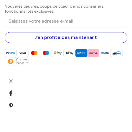
Sculptures
Nouvelles œuvres, coups de cœur de nos conseillers,
Peintures acryliques
fonctionnalités exclusives.
Saisissez
votre
adresse
e-
mail
J'en profite dès maintenant
Virement
bancaire