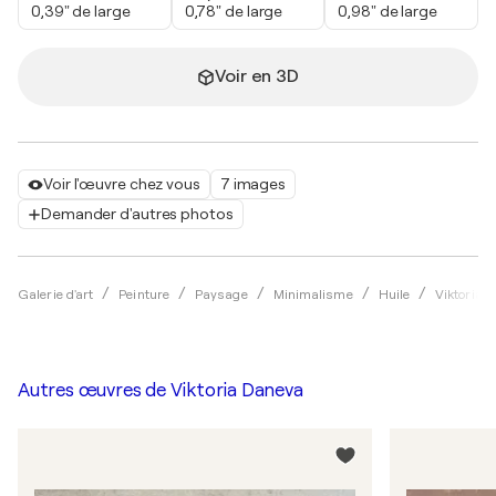
0,39" de large
0,78" de large
0,98" de large
Voir en 3D
Voir l'œuvre chez vous
7 images
Demander d'autres photos
Galerie d'art
Peinture
Paysage
Minimalisme
Huile
Viktoria 
Autres œuvres de
Viktoria Daneva