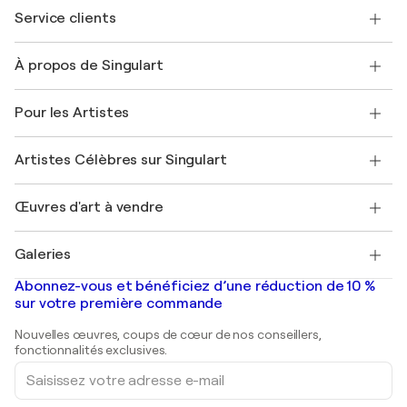
Service clients
Nous contacter
À propos de Singulart
Expédition
Politique de retour
A propos de nous
Témoignages de clients
Pour les Artistes
FAQ
Offrir une carte cadeau
Sociétés affiliées
Rejoignez notre programme commercial
Rejoindre Singulart en tant qu'artiste
Nos artistes
Mon compte
Artistes Célèbres sur Singulart
Se connecter en tant qu'Artiste
Magazine Singulart
Protection acheteur
Emplois
+33 1 76 44 06 42
Henri Matisse
Découvrez une sélection d'art original
Œuvres d'art à vendre
Marc Chagall
Pablo Picasso
Tableaux à vendre
Salvador Dalí
Galeries
Tableaux abstraits à vendre
Banksy
Peintures à l'huile
Mr. Brainwash
Galeries d'art en France
Abonnez-vous et bénéficiez d’une réduction de 10 %
Peintures de paysage
Shepard Fairey
Galeries d'art en Belgique
sur votre première commande
Estampes
Sculptures
Nouvelles œuvres, coups de cœur de nos conseillers,
Peintures acryliques
fonctionnalités exclusives.
Saisissez
votre
adresse