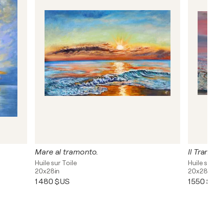
Mare al tramonto.
Il Tramo
Huile sur Toile
Huile sur 
20x28in
20x28in
1 480 $US
1 550 $