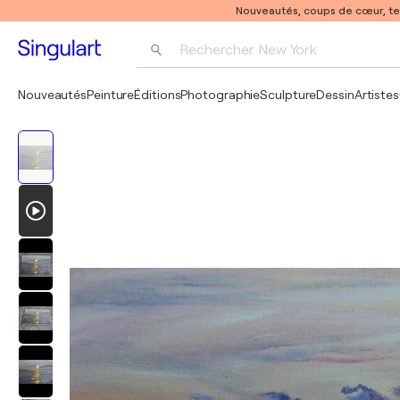
Nouveautés, coups de cœur, t
Rechercher 
New York
Photographie
Nouveautés
Peinture
Éditions
Photographie
Sculpture
Dessin
Artistes
Pop Art
Pablo Picasso