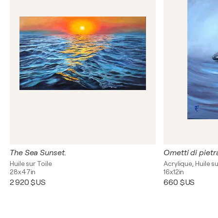
The Sea Sunset.
Ometti di pietr
Huile sur Toile
Acrylique, Huile su
28x47in
16x12in
2 920 $US
660 $US