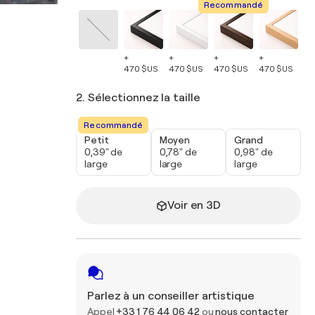
Recommandé
+
+
+
+
+
470 $US
470 $US
470 $US
470 $US
47
2. Sélectionnez la taille
Recommandé
Petit
Moyen
Grand
0,39" de
0,78" de
0,98" de
large
large
large
Voir en 3D
Parlez à un conseiller artistique
Appel
+33 1 76 44 06 42
ou
nous contacter