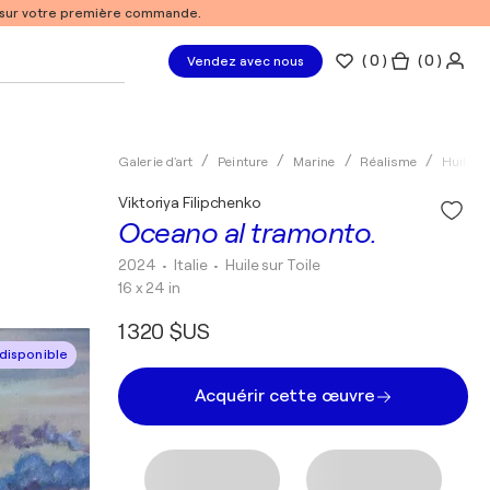
% sur votre première commande.
(
0
)
( 0 )
Vendez avec nous
Galerie d'art
Peinture
Marine
Réalisme
Huile
Viktoriya Filipchenko
Oceano al tramonto.
2024
• Italie
•
Huile sur Toile
16 x 24 in
1 320 $US
disponible
Acquérir cette œuvre