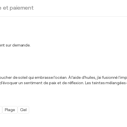
e et paiement
ment sur demande.
her de soleil qui embrasse l'océan. À l'aide d'huiles, j'ai fusionné l'i
 d'évoquer un sentiment de paix et de réflexion. Les teintes mélangées
Plage
Ciel