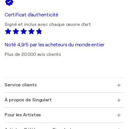
Certificat d'authenticité
Signé et inclus avec chaque œuvre d'art
Noté 4,9/5 par les acheteurs du monde entier
Plus de 20 000 avis clients
Service clients
Nous contacter
À propos de Singulart
Expédition
Politique de retour
A propos de nous
Témoignages de clients
Pour les Artistes
FAQ
Offrir une carte cadeau
Sociétés affiliées
Rejoignez notre programme commercial
Rejoindre Singulart en tant qu'artiste
Nos artistes
Mon compte