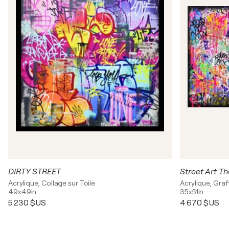
DIRTY STREET
Street Art T
Acrylique, Collage sur Toile
Acrylique, Graff
49x49in
35x51in
5 230 $US
4 670 $US