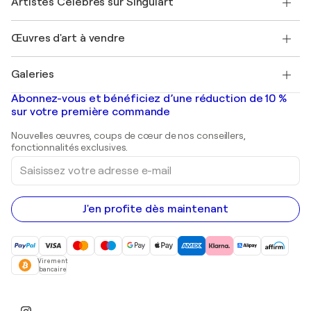
Artistes Célèbres sur Singulart
Se connecter en tant qu'Artiste
Magazine Singulart
Protection acheteur
Emplois
+33 1 76 44 06 42
Henri Matisse
Découvrez une sélection d'art original
Œuvres d'art à vendre
Marc Chagall
Pablo Picasso
Tableaux à vendre
Salvador Dalí
Galeries
Tableaux abstraits à vendre
Banksy
Peintures à l'huile
Mr. Brainwash
Galeries d'art en France
Abonnez-vous et bénéficiez d’une réduction de 10 %
Peintures de paysage
Shepard Fairey
Galeries d'art en Belgique
sur votre première commande
Estampes
Sculptures
Nouvelles œuvres, coups de cœur de nos conseillers,
Peintures acryliques
fonctionnalités exclusives.
Saisissez
votre
adresse
e-
mail
J'en profite dès maintenant
Virement
bancaire