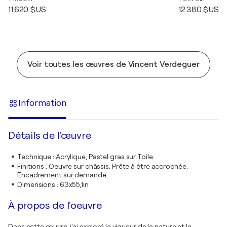
11 620 $US
12 380 $US
Voir toutes les œuvres de Vincent Verdeguer
Information
Détails de l'œuvre
Technique
:
Acrylique, Pastel gras sur Toile
Finitions
:
Oeuvre sur châssis. Prête à être accrochée.
Encadrement sur demande.
Dimensions
:
63x55,1in
À propos de l'oeuvre
Dans cette œuvre, j'ai exploré la vigueur de la nature et la