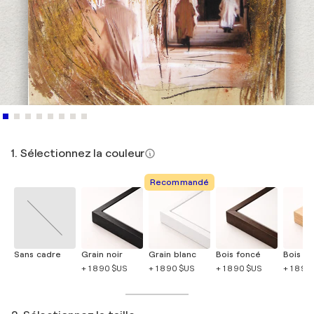
1. Sélectionnez la couleur
Recommandé
Sans cadre
Grain noir
Grain blanc
Bois foncé
Bois cla
+ 1 890 $US
+ 1 890 $US
+ 1 890 $US
+ 1 890