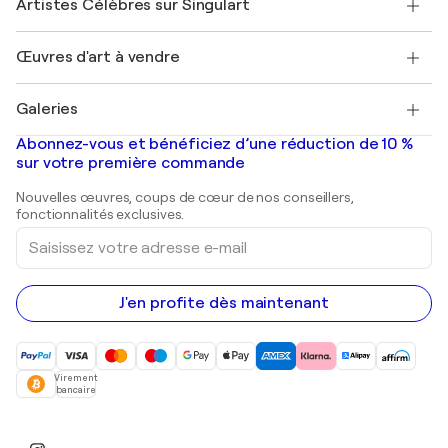
Artistes Célèbres sur Singulart
Se connecter en tant qu'Artiste
Magazine Singulart
Protection acheteur
Emplois
+33 1 76 44 06 42
Henri Matisse
Découvrez une sélection d'art original
Œuvres d'art à vendre
Marc Chagall
Pablo Picasso
Tableaux à vendre
Salvador Dalí
Galeries
Tableaux abstraits à vendre
Banksy
Peintures à l'huile
Mr. Brainwash
Galeries d'art en France
Abonnez-vous et bénéficiez d’une réduction de 10 %
Peintures de paysage
Shepard Fairey
Galeries d'art en Belgique
sur votre première commande
Estampes
Sculptures
Nouvelles œuvres, coups de cœur de nos conseillers,
Peintures acryliques
fonctionnalités exclusives.
Saisissez
votre
adresse
e-
mail
J'en profite dès maintenant
Virement
bancaire