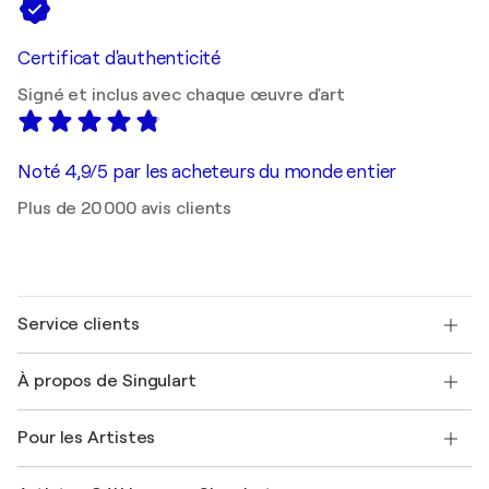
Certificat d'authenticité
Signé et inclus avec chaque œuvre d'art
Noté 4,9/5 par les acheteurs du monde entier
Plus de 20 000 avis clients
Service clients
Nous contacter
À propos de Singulart
Expédition
Politique de retour
A propos de nous
Témoignages de clients
Pour les Artistes
FAQ
Offrir une carte cadeau
Sociétés affiliées
Rejoignez notre programme commercial
Rejoindre Singulart en tant qu'artiste
Nos artistes
Mon compte